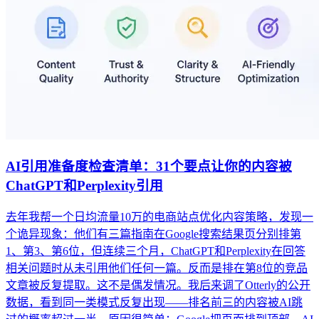
AI引用准备度检查清单：31个要点让你的内容被
ChatGPT和Perplexity引用
去年我帮一个日均流量10万的电商站点优化内容策略，发现一
个诡异现象：他们有三篇指南在Google搜索结果页分别排第
1、第3、第6位，但连续三个月，ChatGPT和Perplexity在回答
相关问题时从未引用他们任何一篇。反而是排在第8位的竞品
文章被反复提取。这不是偶发情况。我后来调了Otterly的公开
数据，看到同一类模式反复出现——排名前三的内容被AI跳