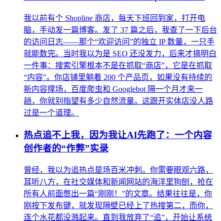
我以前有个 Shopline 商店，每天下班回到家，打开电
脑，手动发一篇博客。发了 37 篇之后，我查了一下后台
的访问日志——那个“欢迎访问”的独立 IP 数量，一只手
就能数完。当时我以为是 SEO 还没发力，后来才搞明白
一件事：搜索引擎根本不是在抓取“商店”，它是在抓取
“内容”。你店铺里躺着 200 个产品页，如果没有持续的
新内容撑场，百度爬虫和 Googlebot 隔一个月才来一
趟，你就别指望有多少自然流量。这跟开实体店没人路
过是一个道理。
热点追不上我，因为我让AI先跑了：一个内容
创作者的“作弊”实录
曾经，我以为追热点是场百米冲刺。你需要眼观六路，
耳听八方，在社交媒体和新闻网站的海洋里狗刨，抢在
所有人前面憋出一篇“刚刚！”的文章。结果往往是，你
刚按下发布键，就发现隔壁已经上了热搜第二，而你，
连个水花都没溅起来。直到我放弃了“追”，开始让系统