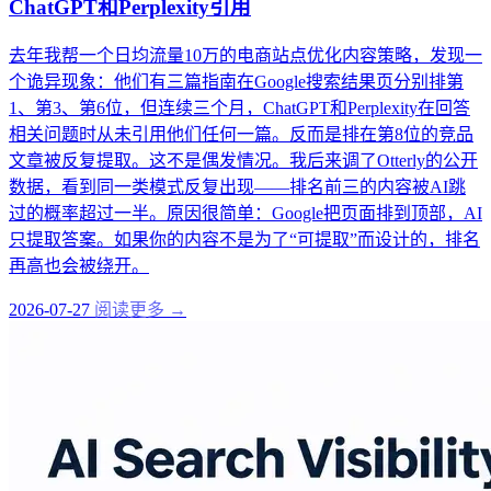
ChatGPT和Perplexity引用
去年我帮一个日均流量10万的电商站点优化内容策略，发现一
个诡异现象：他们有三篇指南在Google搜索结果页分别排第
1、第3、第6位，但连续三个月，ChatGPT和Perplexity在回答
相关问题时从未引用他们任何一篇。反而是排在第8位的竞品
文章被反复提取。这不是偶发情况。我后来调了Otterly的公开
数据，看到同一类模式反复出现——排名前三的内容被AI跳
过的概率超过一半。原因很简单：Google把页面排到顶部，AI
只提取答案。如果你的内容不是为了“可提取”而设计的，排名
再高也会被绕开。
2026-07-27
阅读更多 →