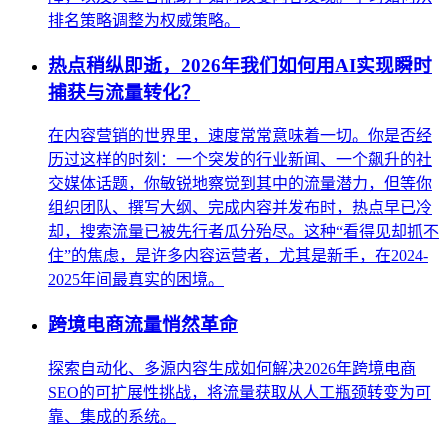
排名策略调整为权威策略。
热点稍纵即逝，2026年我们如何用AI实现瞬时
捕获与流量转化？
在内容营销的世界里，速度常常意味着一切。你是否经
历过这样的时刻：一个突发的行业新闻、一个飙升的社
交媒体话题，你敏锐地察觉到其中的流量潜力，但等你
组织团队、撰写大纲、完成内容并发布时，热点早已冷
却，搜索流量已被先行者瓜分殆尽。这种“看得见却抓不
住”的焦虑，是许多内容运营者，尤其是新手，在2024-
2025年间最真实的困境。
跨境电商流量悄然革命
探索自动化、多源内容生成如何解决2026年跨境电商
SEO的可扩展性挑战，将流量获取从人工瓶颈转变为可
靠、集成的系统。