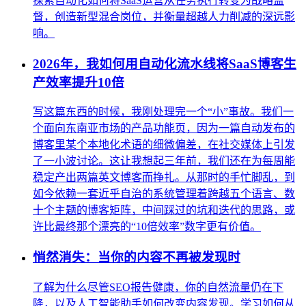
探索自动化如何将SaaS运营从任务执行转变为战略监
督，创造新型混合岗位，并衡量超越人力削减的深远影
响。
2026年，我如何用自动化流水线将SaaS博客生
产效率提升10倍
写这篇东西的时候，我刚处理完一个“小”事故。我们一
个面向东南亚市场的产品功能页，因为一篇自动发布的
博客里某个本地化术语的细微偏差，在社交媒体上引发
了一小波讨论。这让我想起三年前，我们还在为每周能
稳定产出两篇英文博客而挣扎。从那时的手忙脚乱，到
如今依赖一套近乎自治的系统管理着跨越五个语言、数
十个主题的博客矩阵，中间踩过的坑和迭代的思路，或
许比最终那个漂亮的“10倍效率”数字更有价值。
悄然消失：当你的内容不再被发现时
了解为什么尽管SEO报告健康，你的自然流量仍在下
降，以及人工智能助手如何改变内容发现。学习如何从