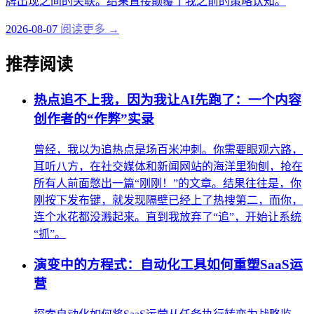
牌出现之间的关联。结果直接颠覆了我之前的策略认知。
2026-08-07
阅读更多 →
推荐阅读
热点追不上我，因为我让AI先跑了：一个内容
创作者的“作弊”实录
曾经，我以为追热点是场百米冲刺。你需要眼观六路，
耳听八方，在社交媒体和新闻网站的海洋里狗刨，抢在
所有人前面憋出一篇“刚刚！”的文章。结果往往是，你
刚按下发布键，就发现隔壁已经上了热搜第二，而你，
连个水花都没溅起来。直到我放弃了“追”，开始让系统
“抓”。
演变中的方程式：自动化工具如何重塑SaaS运
营