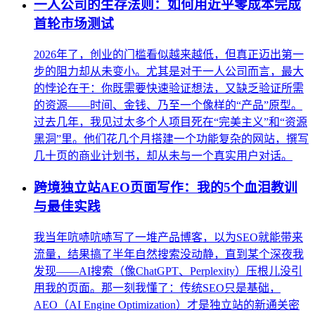
一人公司的生存法则：如何用近乎零成本完成
首轮市场测试
2026年了，创业的门槛看似越来越低，但真正迈出第一
步的阻力却从未变小。尤其是对于一人公司而言，最大
的悖论在于：你既需要快速验证想法，又缺乏验证所需
的资源——时间、金钱、乃至一个像样的“产品”原型。
过去几年，我见过太多个人项目死在“完美主义”和“资源
黑洞”里。他们花几个月搭建一个功能复杂的网站，撰写
几十页的商业计划书，却从未与一个真实用户对话。
跨境独立站AEO页面写作：我的5个血泪教训
与最佳实践
我当年吭哧吭哧写了一堆产品博客，以为SEO就能带来
流量，结果搞了半年自然搜索没动静，直到某个深夜我
发现——AI搜索（像ChatGPT、Perplexity）压根儿没引
用我的页面。那一刻我懂了：传统SEO只是基础，
AEO（AI Engine Optimization）才是独立站的新通关密