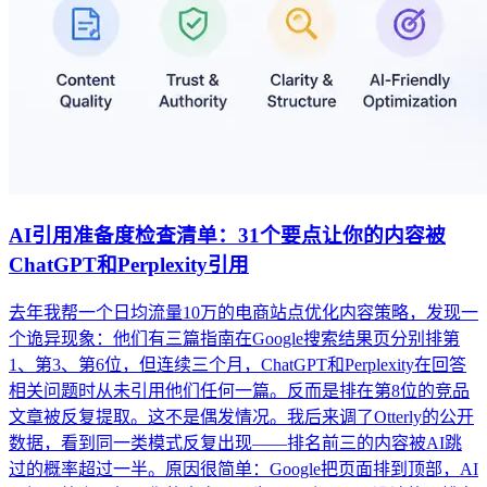
AI引用准备度检查清单：31个要点让你的内容被
ChatGPT和Perplexity引用
去年我帮一个日均流量10万的电商站点优化内容策略，发现一
个诡异现象：他们有三篇指南在Google搜索结果页分别排第
1、第3、第6位，但连续三个月，ChatGPT和Perplexity在回答
相关问题时从未引用他们任何一篇。反而是排在第8位的竞品
文章被反复提取。这不是偶发情况。我后来调了Otterly的公开
数据，看到同一类模式反复出现——排名前三的内容被AI跳
过的概率超过一半。原因很简单：Google把页面排到顶部，AI