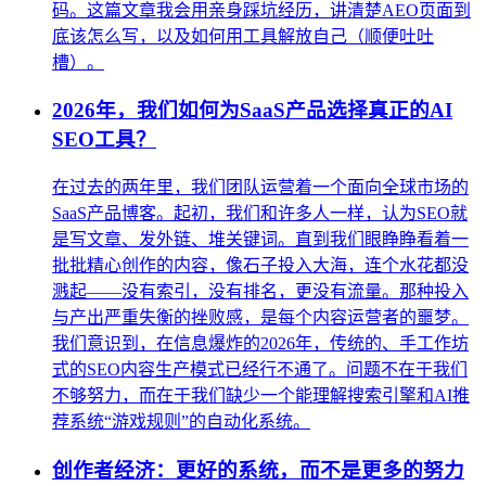
码。这篇文章我会用亲身踩坑经历，讲清楚AEO页面到
底该怎么写，以及如何用工具解放自己（顺便吐吐
槽）。
2026年，我们如何为SaaS产品选择真正的AI
SEO工具？
在过去的两年里，我们团队运营着一个面向全球市场的
SaaS产品博客。起初，我们和许多人一样，认为SEO就
是写文章、发外链、堆关键词。直到我们眼睁睁看着一
批批精心创作的内容，像石子投入大海，连个水花都没
溅起——没有索引，没有排名，更没有流量。那种投入
与产出严重失衡的挫败感，是每个内容运营者的噩梦。
我们意识到，在信息爆炸的2026年，传统的、手工作坊
式的SEO内容生产模式已经行不通了。问题不在于我们
不够努力，而在于我们缺少一个能理解搜索引擎和AI推
荐系统“游戏规则”的自动化系统。
创作者经济：更好的系统，而不是更多的努力