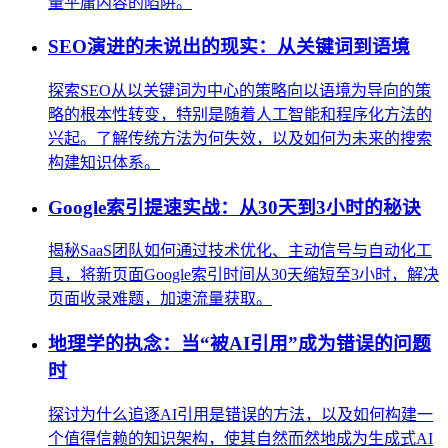
量平庸内容的陷阱。
SEO演进的未说出的现实：从关键词到语境
探索SEO从以关键词为中心的策略向以语境为导向的策
略的根本性转变，特别是随着人工智能和程序化方法的
兴起。了解传统方法为何失效，以及如何为未来的搜索
构建知识体系。
Google索引提速实战：从30天到3小时的秘诀
揭秘SaaS团队如何通过技术优化、主动信号与自动化工
具，将新页面Google索引时间从30天缩短至3小时，解决
页面收录难题，加速流量获取。
地理学的执念：当“被AI引用”成为错误的问题
时
探讨为什么追逐AI引用是错误的方法，以及如何构建一
个值得信赖的知识架构，使其自然而然地成为生成式AI