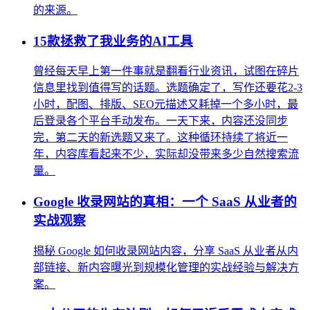
的来源。
15款拯救了我业务的AI工具
曾经每天早上第一件事就是翻看行业资讯，试图在碎片
信息里找到值得写的话题。选题确定了，写作还要花2-3
小时，配图、排版、SEO元描述又耗掉一个多小时，最
后登录各个平台手动发布。一天下来，内容还没同步
完，第二天的新选题又来了。这种循环持续了将近一
年，内容库看起来不少，实际却没带来多少自然搜索流
量。
Google 收录网站的真相：一个 SaaS 从业者的
实战观察
揭秘 Google 如何收录网站内容，分享 SaaS 从业者从内
部链接、新内容曝光到规模化管理的实战经验与解决方
案。