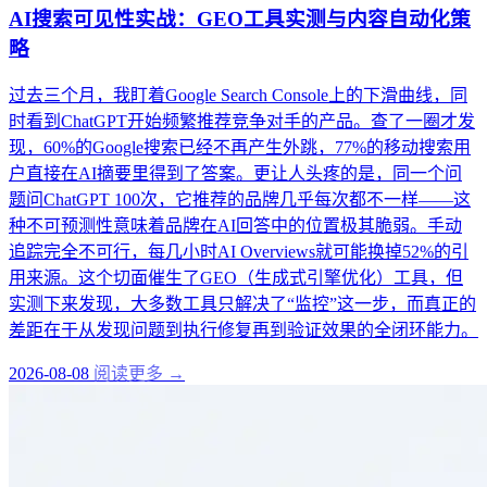
AI搜索可见性实战：GEO工具实测与内容自动化策
略
过去三个月，我盯着Google Search Console上的下滑曲线，同
时看到ChatGPT开始频繁推荐竞争对手的产品。查了一圈才发
现，60%的Google搜索已经不再产生外跳，77%的移动搜索用
户直接在AI摘要里得到了答案。更让人头疼的是，同一个问
题问ChatGPT 100次，它推荐的品牌几乎每次都不一样——这
种不可预测性意味着品牌在AI回答中的位置极其脆弱。手动
追踪完全不可行，每几小时AI Overviews就可能换掉52%的引
用来源。这个切面催生了GEO（生成式引擎优化）工具，但
实测下来发现，大多数工具只解决了“监控”这一步，而真正的
差距在于从发现问题到执行修复再到验证效果的全闭环能力。
2026-08-08
阅读更多 →