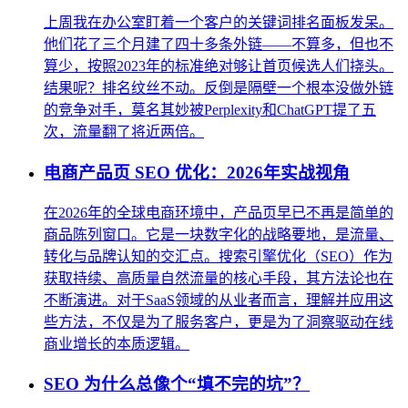
上周我在办公室盯着一个客户的关键词排名面板发呆。
他们花了三个月建了四十多条外链——不算多，但也不
算少，按照2023年的标准绝对够让首页候选人们挠头。
结果呢？排名纹丝不动。反倒是隔壁一个根本没做外链
的竞争对手，莫名其妙被Perplexity和ChatGPT提了五
次，流量翻了将近两倍。
电商产品页 SEO 优化：2026年实战视角
在2026年的全球电商环境中，产品页早已不再是简单的
商品陈列窗口。它是一块数字化的战略要地，是流量、
转化与品牌认知的交汇点。搜索引擎优化（SEO）作为
获取持续、高质量自然流量的核心手段，其方法论也在
不断演进。对于SaaS领域的从业者而言，理解并应用这
些方法，不仅是为了服务客户，更是为了洞察驱动在线
商业增长的本质逻辑。
SEO 为什么总像个“填不完的坑”？