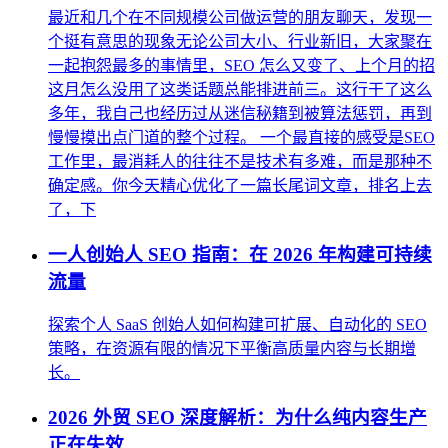
最近和几个在不同规模公司做运营的朋友聊天，发现一
个挺有意思的现象无论公司大小、行业新旧，大家聚在
一起抱怨最多的事情里，SEO 怎么又变了、上个月的招
这月怎么没用了这类话题总能排进前三。这行干了这么
多年，我自己也经历过从迷信秘籍到被算法惩罚，再到
慢慢摸出点门道的整个过程。 一个最直接的感受是SEO
工作里，最消耗人的往往不是技术有多难，而是那种不
确定感。你今天精心优化了一篇长尾词文章，排名上去
了，下
一人创始人 SEO 指南：在 2026 年构建可持续
流量
探索个人 SaaS 创始人如何构建可扩展、自动化的 SEO
策略，在资源有限的情况下平衡高质量内容与长期增
长。
2026 外贸 SEO 深度解析：为什么纯内容生产
正在失效