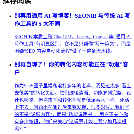
推荐阅读
别再用通用 AI 写博客！SEONIB 与传统 AI 写
作工具的 5 大不同
SEONIB 本质上和 ChatGPT、Jasper、Copy.ai 等“通用 AI
写作工具”有明显区别，它不是只帮你“写一篇文”，而是
围绕“SEO 内容自动化流程”做了一整条流水线。
别再自嗨了！你的转化内容可能正在“劝退”客
户
作为SaaS圈子里摸爬滚打多年的老鸟，我见过太多“看上
去很美”的转化页面。它们逻辑清晰、功能罗列完整、设
计也够酷，但点击率和转化率就是像温吞水一样，死活
上不去。问题出在哪？后来我发现，很多时候，我们写
的不是“说服内容”，而是“功能说明书”。用户不关心你
有多少按钮，他们只关心“这玩意儿能让我少加几次班
吗？”