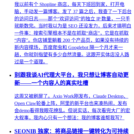
我以前有个 Shopline 商店，每天下班回到家，打开电
脑，手动发一篇博客。发了 37 篇之后，我查了一下后台
的访问日志——那个“欢迎访问”的独立 IP 数量，一只手
就能数完。当时我以为是 SEO 还没发力，后来才搞明白
一件事：搜索引擎根本不是在抓取“商店”，它是在抓取
“内容”。你店铺里躺着 200 个产品页，如果没有持续的
新内容撑场，百度爬虫和 Googlebot 隔一个月才来一
趟，你就别指望有多少自然流量。这跟开实体店没人路
过是一个道理。
别跟我谈AI代理大平台，我只想让博客自动更
新——一个内容人的真实吐槽
这周又被刷屏了。Axio Work刚发布，Claude Desktop、
Open Claw轮番上阵，阿里的新平台也来凑热闹，发布
会demo看得我眼花缭乱。但说实话，每次看完大厂的宏
大叙事，我内心只有一个想法：我的博客谁帮我写？
SEONIB 独家：将商品链接一键转化为可持续