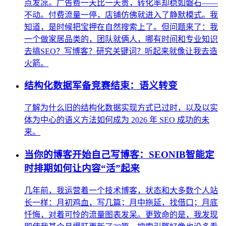
点发凉。广告费一天比一天贵，转化率却稳如磐石——
不动。付费流量一停，店铺仿佛就进入了静默模式。我
知道，是时候把宝押在自然搜索上了。但问题来了：我
一个做家居品类的，团队就俩人，哪有时间和专业知识
去搞SEO？写博客？研究关键词？听起来就像让我去造
火箭。
结构化数据军备竞赛结束：语义转变
了解为什么旧的结构化数据实现方式已过时，以及以实
体为中心的语义方法如何成为 2026 年 SEO 成功的未
来。
当你的博客开始自己写博客：SEONIB智能定
时排期如何让内容“活”起来
几年前，我运营着一个技术博客，状态和大多数个人站
长一样：月初鸡血，写几篇；月中拖延，找借口；月底
忏悔，对着可怜的流量图表发呆。更致命的是，我发现