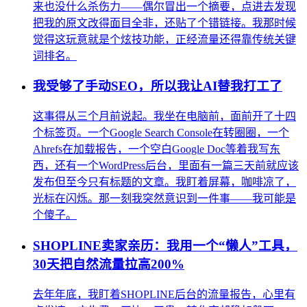
来也没什么杀伤力——偶尔冒出一个摘要，点进去发现
把我的原文改得面目全非，还贴了个错链接。我那时候
觉得这玩意就是个炫技功能，正经流量还得靠传统关键
词排名。
我受够了手动SEO，所以我让AI替我打工了
这事得从三个月前说起。我坐在电脑前，面前开了十四
个标签页。一个Google Search Console在转圈圈，一个
Ahrefs在加载报告，一个空白Google Doc等着我写东
西，还有一个WordPress后台，里面有一篇三天前就应该
发布但至今只有标题的文章。我盯着屏幕，咖啡凉了，
光标在闪烁。那一刻我突然意识到一件事——我可能是
个傻子。
SHOPLINE卖家亲历：我用一个“懒人”工具，
30天把自然流量拉高200%
去年年底，我盯着SHOPLINE后台的流量报告，心里有