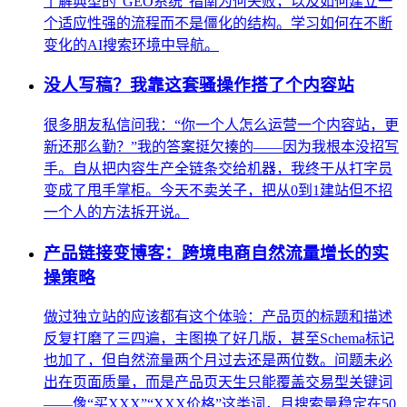
了解典型的“GEO系统”指南为何失败，以及如何建立一
个适应性强的流程而不是僵化的结构。学习如何在不断
变化的AI搜索环境中导航。
没人写稿？我靠这套骚操作搭了个内容站
很多朋友私信问我：“你一个人怎么运营一个内容站，更
新还那么勤？”我的答案挺欠揍的——因为我根本没招写
手。自从把内容生产全链条交给机器，我终于从打字员
变成了甩手掌柜。今天不卖关子，把从0到1建站但不招
一个人的方法拆开说。
产品链接变博客：跨境电商自然流量增长的实
操策略
做过独立站的应该都有这个体验：产品页的标题和描述
反复打磨了三四遍，主图换了好几版，甚至Schema标记
也加了，但自然流量两个月过去还是两位数。问题未必
出在页面质量，而是产品页天生只能覆盖交易型关键词
——像“买XXX”“XXX价格”这类词，月搜索量稳定在50