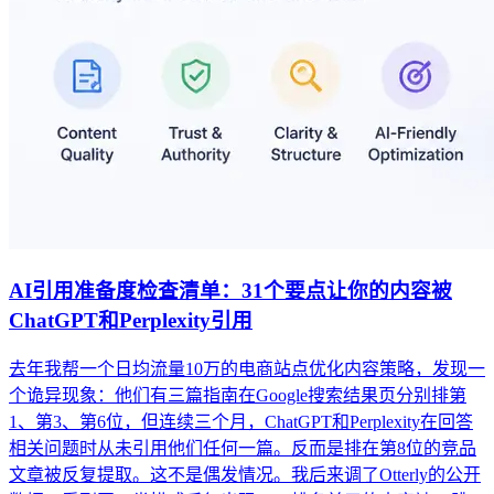
AI引用准备度检查清单：31个要点让你的内容被
ChatGPT和Perplexity引用
去年我帮一个日均流量10万的电商站点优化内容策略，发现一
个诡异现象：他们有三篇指南在Google搜索结果页分别排第
1、第3、第6位，但连续三个月，ChatGPT和Perplexity在回答
相关问题时从未引用他们任何一篇。反而是排在第8位的竞品
文章被反复提取。这不是偶发情况。我后来调了Otterly的公开