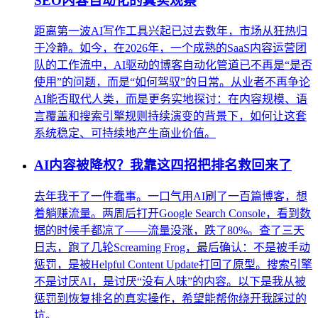
SEO内容自动化的真实观察
距离第一波AI写作工具兴起已过去数年，市场从狂热归
于冷静。如今，在2026年，一个成熟的SaaS内容运营团
队的工作流中，AI驱动的博客自动化管道已不再是“是否
使用”的问题，而是“如何驾驭”的日常。从业者不再争论
AI能否取代人类，而是更务实地探讨：在内容规模、语
言覆盖和搜索引擎规则持续演变的背景下，如何让这套
系统稳定、可持续地产生商业价值。
AI内容被降权？我靠这四招把排名救回来了
去年我干了一件蠢事。一口气用AI刷了一百篇博客，想
着躺赚流量。两周后打开Google Search Console，看到数
据的时候手都凉了——流量没涨，跌了80%。查了三天
日志，跑了几轮Screaming Frog，最后确认：不是被手动
惩罚，是被Helpful Content Update打回了原型。搜索引擎
不是讨厌AI，是讨厌“没有人味”的内容。以下是我从被
惩罚到恢复排名的真实操作，希望能帮你绕开我踩过的
坑。