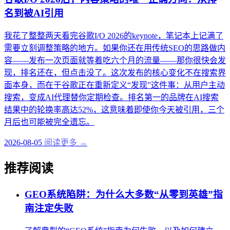
名到被AI引用
我花了整整两天看完谷歌I/O 2026的keynote，笔记本上记满了
需要立刻调整策略的地方。如果你还在用传统SEO的思路做内
容——发布一次页面就等着吃六个月的流量——那你很快会发
现，排名还在，但点击没了。这次发布的核心变化不在搜索界
面本身，而在于谷歌正在重新定义“发现”这件事：从用户主动
搜索，变成AI代理替你定期检查。排名第一的品牌在AI搜索
结果中的轮换率高达52%，这意味着即使你今天被引用，三个
月后也可能被完全遗忘。
2026-08-05
阅读更多 →
推荐阅读
GEO系统陷阱：为什么大多数“从零到英雄”指
南注定失败