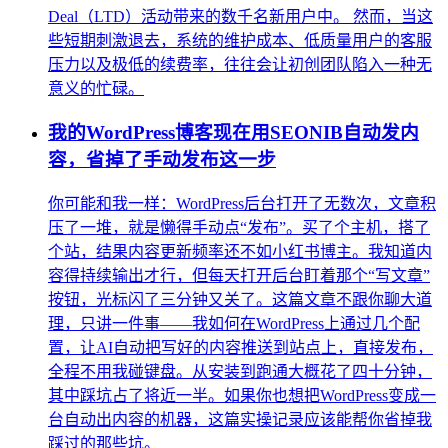
Deal（LTD）活动带来的数千名新用户中。 然而，当这
些短期刺激退去，系统的维护成本、低质量用户的客服
压力以及极低的续费率，往往会让初创团队陷入一种无
意义的忙碌。
我的WordPress博客现在用SEONIB自动发内
容，省掉了手动发布这一步
你可能和我一样：WordPress后台打开了无数次，文章积
压了一堆，就是懒得手动点“发布”。买了个主机，搭了
个站，结果内容更新频率还不如小红书博主。我知道内
容得持续输出才行，但每天打开后台盯着那个“写文章”
按钮，光标闪了三分钟又关了。这篇文章不跟你聊大道
理，只讲一件事——我如何在WordPress上通过几个配
置，让AI自动把写好的内容推送到站点上，直接发布，
全程不用我碰键盘。从安装到跑通大概花了四十分钟，
其中踩坑占了将近一半。如果你也想把WordPress变成一
台自动出内容的机器，这篇实操记录应该能帮你省掉我
踩过的那些坑。