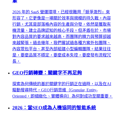
擎
2026 年的 SaaS 營運環境，已經很難用「競爭激烈」來
形容了。它更像是一場關於效率與規模的持久戰。內容
行銷，尤其是部落格內容的生產與分發，依然是獲取有
機流量、建立品牌認知的核心手段。但矛盾在於，市場
對內容品質的要求越來越高，而團隊的精力與預算卻越
來越緊張。過去幾年，我們嘗試過各種方案外包團隊、
內容眾包平台、甚至內部組建小型編輯團隊。結果往往
是，要麼品質不穩定，要麼成本失控，要麼發布流程冗
長，
GEO行銷轉變：關鍵字不再足夠
探索為何傳統的基於關鍵字的行銷正在過時，以及在AI
驅動搜尋時代，GEO行銷思維（Granular, Entity-
Oriented，即細緻化、實體導向）為何對成功至關重要。
2026：當SEO成為人機協同的智能系統