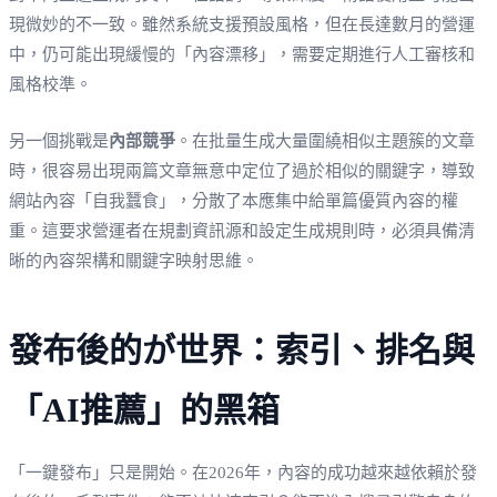
現微妙的不一致。雖然系統支援預設風格，但在長達數月的營運
中，仍可能出現緩慢的「內容漂移」，需要定期進行人工審核和
風格校準。
另一個挑戰是
內部競爭
。在批量生成大量圍繞相似主題簇的文章
時，很容易出現兩篇文章無意中定位了過於相似的關鍵字，導致
網站內容「自我蠶食」，分散了本應集中給單篇優質內容的權
重。這要求營運者在規劃資訊源和設定生成規則時，必須具備清
晰的內容架構和關鍵字映射思維。
發布後的が世界：索引、排名與
「AI推薦」的黑箱
「一鍵發布」只是開始。在2026年，內容的成功越來越依賴於發