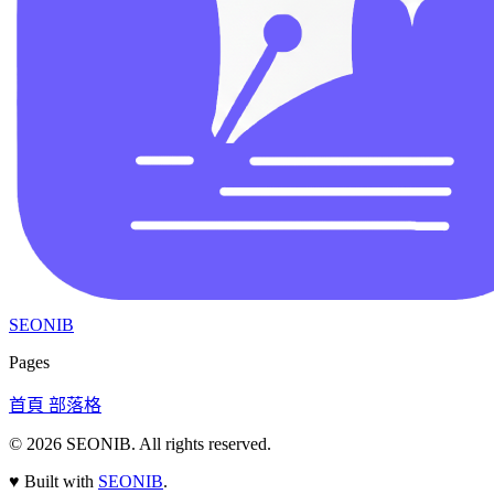
SEONIB
Pages
首頁
部落格
© 2026
SEONIB
. All rights reserved.
♥
Built with
SEONIB
.