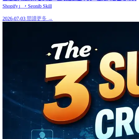
Shopify」，Seonib Skill
2026-07-03
閱讀更多 →