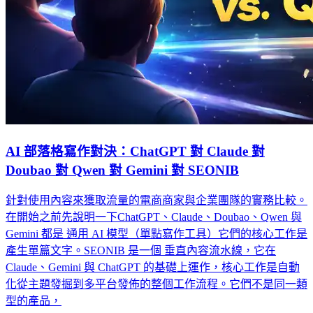
AI 部落格寫作對決：ChatGPT 對 Claude 對
Doubao 對 Qwen 對 Gemini 對 SEONIB
針對使用內容來獲取流量的電商商家與企業團隊的實務比較。
在開始之前先說明一下ChatGPT、Claude、Doubao、Qwen 與
Gemini 都是 通用 AI 模型（單點寫作工具）它們的核心工作是
產生單篇文字。SEONIB 是一個 垂直內容流水線，它在
Claude、Gemini 與 ChatGPT 的基礎上運作，核心工作是自動
化從主題發掘到多平台發佈的整個工作流程。它們不是同一類
型的產品，