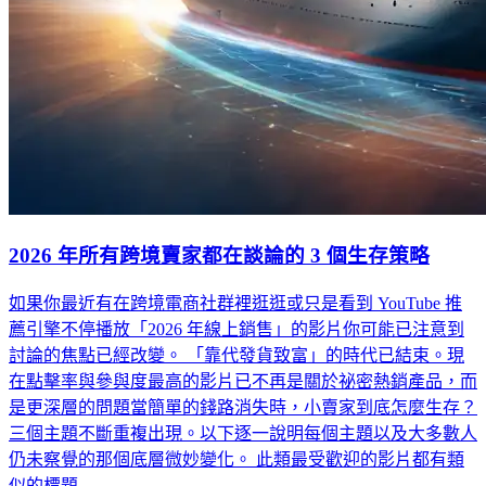
2026 年所有跨境賣家都在談論的 3 個生存策略
如果你最近有在跨境電商社群裡逛逛或只是看到 YouTube 推
薦引擎不停播放「2026 年線上銷售」的影片你可能已注意到
討論的焦點已經改變。 「靠代發貨致富」的時代已結束。現
在點擊率與參與度最高的影片已不再是關於祕密熱銷產品，而
是更深層的問題當簡單的錢路消失時，小賣家到底怎麼生存？
三個主題不斷重複出現。以下逐一說明每個主題以及大多數人
仍未察覺的那個底層微妙變化。 此類最受歡迎的影片都有類
似的標題