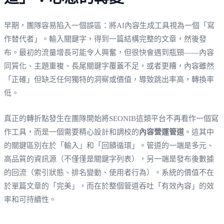
早期，團隊容易陷入一個誤區：將AI內容生成工具視為一個「寫
作替代者」。輸入關鍵字，得到一篇結構完整的文章，然後發
布。最初的流量增長可能令人興奮，但很快會遇到瓶頸——內容
同質化、主題重複、長尾關鍵字覆蓋不足，或者更糟，內容雖然
「正確」但缺乏任何獨特的洞察或價值，導致跳出率高，轉換率
低。
真正的轉折點發生在團隊開始將SEONIB這類平台不再看作一個寫
作工具，而是一個需要精心設計和調校的
內容營運管道
。這其中
的關鍵區別在於「輸入」和「回饋循環」。管道的一端是多元、
高品質的資訊源（不僅僅是關鍵字列表），另一端是發布後數據
的回流（索引狀態、排名變動、使用者行為）。系統的價值不在
於單篇文章的「完美」，而在於整個管道吞吐「有效內容」的效
率和可持續性。