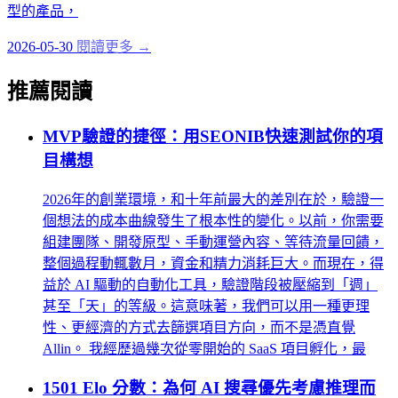
型的產品，
2026-05-30
閱讀更多 →
推薦閱讀
MVP驗證的捷徑：用SEONIB快速測試你的項
目構想
2026年的創業環境，和十年前最大的差別在於，驗證一
個想法的成本曲線發生了根本性的變化。以前，你需要
組建團隊、開發原型、手動運營內容、等待流量回饋，
整個過程動輒數月，資金和精力消耗巨大。而現在，得
益於 AI 驅動的自動化工具，驗證階段被壓縮到「週」
甚至「天」的等級。這意味著，我們可以用一種更理
性、更經濟的方式去篩選項目方向，而不是憑直覺
Allin。 我經歷過幾次從零開始的 SaaS 項目孵化，最
1501 Elo 分數：為何 AI 搜尋優先考慮推理而