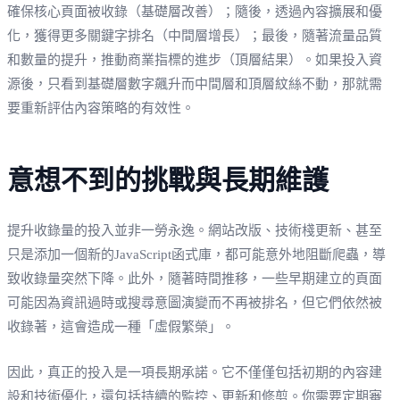
確保核心頁面被收錄（基礎層改善）；隨後，透過內容擴展和優
化，獲得更多關鍵字排名（中間層增長）；最後，隨著流量品質
和數量的提升，推動商業指標的進步（頂層結果）。如果投入資
源後，只看到基礎層數字飆升而中間層和頂層紋絲不動，那就需
要重新評估內容策略的有效性。
意想不到的挑戰與長期維護
提升收錄量的投入並非一勞永逸。網站改版、技術棧更新、甚至
只是添加一個新的JavaScript函式庫，都可能意外地阻斷爬蟲，導
致收錄量突然下降。此外，隨著時間推移，一些早期建立的頁面
可能因為資訊過時或搜尋意圖演變而不再被排名，但它們依然被
收錄著，這會造成一種「虛假繁榮」。
因此，真正的投入是一項長期承諾。它不僅僅包括初期的內容建
設和技術優化，還包括持續的監控、更新和修剪。你需要定期審