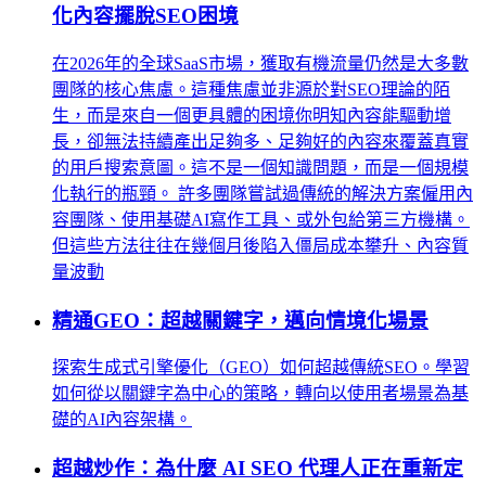
化內容擺脫SEO困境
在2026年的全球SaaS市場，獲取有機流量仍然是大多數
團隊的核心焦慮。這種焦慮並非源於對SEO理論的陌
生，而是來自一個更具體的困境你明知內容能驅動增
長，卻無法持續產出足夠多、足夠好的內容來覆蓋真實
的用戶搜索意圖。這不是一個知識問題，而是一個規模
化執行的瓶頸。 許多團隊嘗試過傳統的解決方案僱用內
容團隊、使用基礎AI寫作工具、或外包給第三方機構。
但這些方法往往在幾個月後陷入僵局成本攀升、內容質
量波動
精通GEO：超越關鍵字，邁向情境化場景
探索生成式引擎優化（GEO）如何超越傳統SEO。學習
如何從以關鍵字為中心的策略，轉向以使用者場景為基
礎的AI內容架構。
超越炒作：為什麼 AI SEO 代理人正在重新定