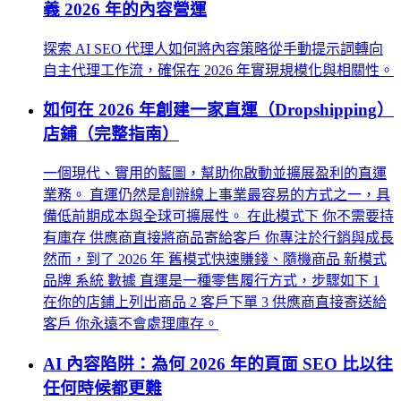
義 2026 年的內容營運
探索 AI SEO 代理人如何將內容策略從手動提示詞轉向
自主代理工作流，確保在 2026 年實現規模化與相關性。
如何在 2026 年創建一家直運（Dropshipping）
店鋪（完整指南）
一個現代、實用的藍圖，幫助你啟動並擴展盈利的直運
業務。 直運仍然是創辦線上事業最容易的方式之一，具
備低前期成本與全球可擴展性。 在此模式下 你不需要持
有庫存 供應商直接將商品寄給客戶 你專注於行銷與成長
然而，到了 2026 年 舊模式快速賺錢、隨機商品 新模式
品牌 系統 數據 直運是一種零售履行方式，步驟如下 1
在你的店鋪上列出商品 2 客戶下單 3 供應商直接寄送給
客戶 你永遠不會處理庫存。
AI 內容陷阱：為何 2026 年的頁面 SEO 比以往
任何時候都更難