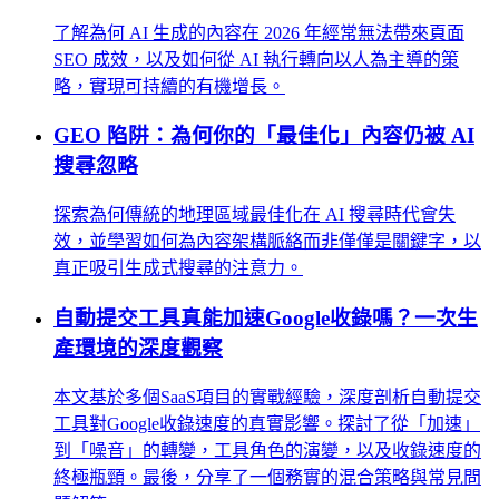
了解為何 AI 生成的內容在 2026 年經常無法帶來頁面
SEO 成效，以及如何從 AI 執行轉向以人為主導的策
略，實現可持續的有機增長。
GEO 陷阱：為何你的「最佳化」內容仍被 AI
搜尋忽略
探索為何傳統的地理區域最佳化在 AI 搜尋時代會失
效，並學習如何為內容架構脈絡而非僅僅是關鍵字，以
真正吸引生成式搜尋的注意力。
自動提交工具真能加速Google收錄嗎？一次生
產環境的深度觀察
本文基於多個SaaS項目的實戰經驗，深度剖析自動提交
工具對Google收錄速度的真實影響。探討了從「加速」
到「噪音」的轉變，工具角色的演變，以及收錄速度的
終極瓶頸。最後，分享了一個務實的混合策略與常見問