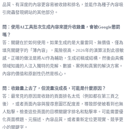
品質、有深度的內容更容易被收錄和排名，並能作為種子內容吸
引爬蟲發現網站的其他部分。
問：使用AI工具批次生成內容來提升收錄量，會被Google懲罰
嗎？
答：關鍵在於如何使用。如果生成的是大量雷同、無價值、僅為
填充關鍵字的「薄內容」，風險很高。2026年的演算法對此很敏
感。正確的做法是將AI作為輔助，生成初稿或結構，然後由具備
領域知識的人注入獨特的見解、數據、案例和真實的解決方案。
內容的價值和原創性仍然是核心。
問：收錄量上去了，但流量沒成長，可能是什麼原因？
答：最常見的原因是收錄的頁面排名太低（例如都在第三頁之
後），或者頁面內容與搜尋意圖匹配度差，導致即使被看到也無
人點擊。檢查這些頁面的目標關鍵字排名和點擊率。可能需要優
化頁面標題、元描述、內容品質，或者重新定位更現實、競爭更
小的關鍵字。