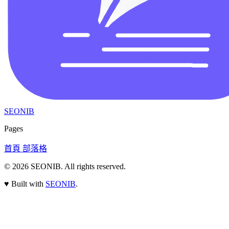
SEONIB
Pages
首頁
部落格
© 2026
SEONIB
. All rights reserved.
♥
Built with
SEONIB
.