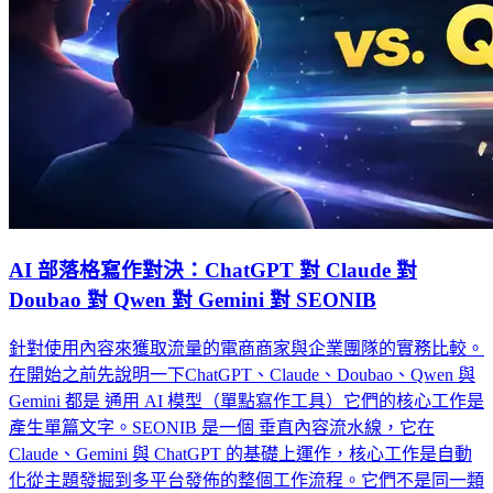
AI 部落格寫作對決：ChatGPT 對 Claude 對
Doubao 對 Qwen 對 Gemini 對 SEONIB
針對使用內容來獲取流量的電商商家與企業團隊的實務比較。
在開始之前先說明一下ChatGPT、Claude、Doubao、Qwen 與
Gemini 都是 通用 AI 模型（單點寫作工具）它們的核心工作是
產生單篇文字。SEONIB 是一個 垂直內容流水線，它在
Claude、Gemini 與 ChatGPT 的基礎上運作，核心工作是自動
化從主題發掘到多平台發佈的整個工作流程。它們不是同一類