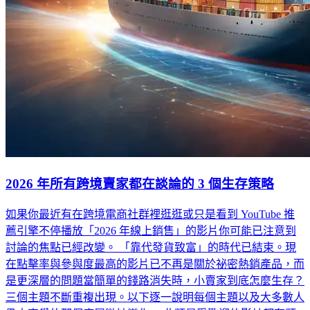
2026 年所有跨境賣家都在談論的 3 個生存策略
如果你最近有在跨境電商社群裡逛逛或只是看到 YouTube 推
薦引擎不停播放「2026 年線上銷售」的影片你可能已注意到
討論的焦點已經改變。 「靠代發貨致富」的時代已結束。現
在點擊率與參與度最高的影片已不再是關於祕密熱銷產品，而
是更深層的問題當簡單的錢路消失時，小賣家到底怎麼生存？
三個主題不斷重複出現。以下逐一說明每個主題以及大多數人