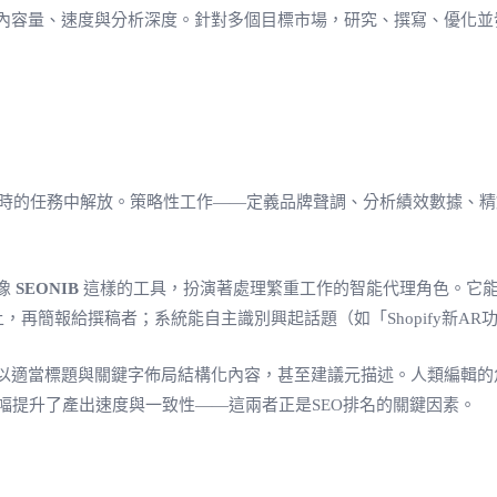
內容量、速度與分析深度。針對多個目標市場，研究、撰寫、優化並發
、耗時的任務中解放。策略性工作——定義品牌聲調、分析績效數據、
像
SEONIB
這樣的工具，扮演著處理繁重工作的智能代理角色。它能監
工具上，再簡報給撰稿者；系統能自主識別興起話題（如「Shopify新
以適當標題與關鍵字佈局結構化內容，甚至建議元描述。人類編輯的
幅提升了產出速度與一致性——這兩者正是SEO排名的關鍵因素。