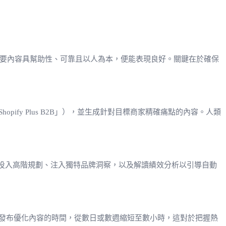
，只要內容具幫助性、可靠且以人為本，便能表現良好。關鍵在於確保
pify Plus B2B」），並生成針對目標商家精確痛點的內容。人類
投入高階規劃、注入獨特品牌洞察，以及解讀績效分析以引導自動
發布優化內容的時間，從數日或數週縮短至數小時，這對於把握熱