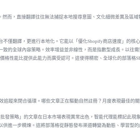
要素。然而，直接翻譯往往無法捕捉本地搜尋意圖、文化細微差異及區
不僅翻譯，更進行本地化。它能以「優化Shopify商店速度」的
一致的全球內容策略。效率增益並非線性，而是指數型成長。以往需
價格性能比提供此能力而廣受認可。這使得精密、全球化的部落格S
透過績效追蹤來閉合循環。哪些文章正在驅動自然註冊？月度表現最佳
pify批發策略」的文章在日本市場表現異常出色，智能代理能標記
以供進一步精煉。這將部落格從靜態發布渠道轉變為動態、學習型的