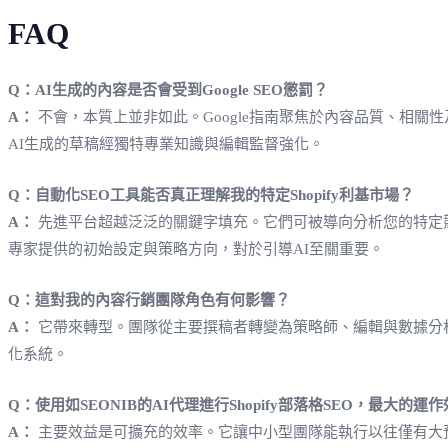
FAQ
Q：AI生成的內容是否會受到Google SEO懲罰？
A：
不會，本質上並非如此。Google指南聚焦於內容品質、相
AI生成的草稿經獨特專業知識與編輯監督強化。
Q：自動化SEO工具能否真正理解我的特定Shopify利基市場？
A：
先進平台超越泛泛的關鍵字填充。它們可被導向分析您的特定競爭者、追
專家提供的初始設定與策略方向，對於引導AI至關重要。
Q：這對我的內容行銷團隊角色有何影響？
A：
它帶來轉型。團隊從主要撰稿者轉變為策略師、編輯與數據分
化系統。
Q：使用如SEONIB的AI代理進行Shopify部落格SEO，最大的運
A：
主要效益是可擴充的效率。它讓中小型團隊能執行以往僅有大