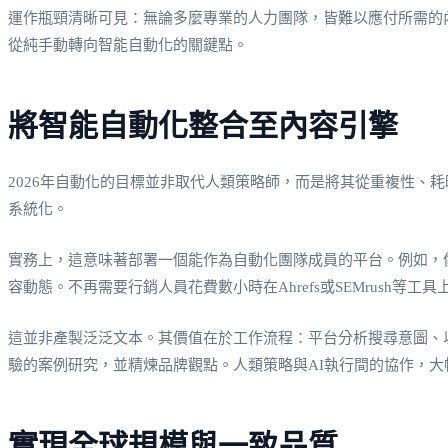
運作瓶頸清晰可見：無論多麼專業的人力團隊，皆難以應付所需的
從純手動轉向智能自動化的關鍵點。
將智能自動化整合至內容引擎
2026年自動化的目標並非取代人類策略師，而是將其從重複性
系統化。
實務上，這意味著部署一個能作為自動化團隊成員的平台。例如，
容動態。不再需要行銷人員花費數小時在Ahrefs或SEMrush等
這並非產製泛泛文本。其價值在於工作流程：平台分析搜尋意圖、
驗的案例研究，並精煉品牌觀點。人類策略與AI執行間的協作，大
實現全球規模與一致品質