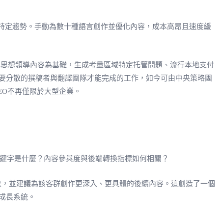
域特定趨勢。手動為數十種語言創作並優化內容，成本高昂且速度緩
核心思想領導內容為基礎，生成考量區域特定托管問題、流行本地支付
要分散的撰稿者與翻譯團隊才能完成的工作，如今可由中央策略團
EO不再僅限於大型企業。
的關鍵字是什麼？內容參與度與後端轉換指標如何相關？
此現象，並建議為該客群創作更深入、更具體的後續內容。這創造了一個
成長系統。