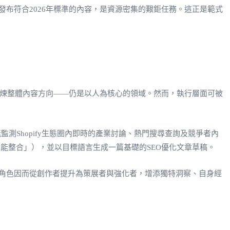
布符合2026年標準的內容，是資源密集的艱鉅任務。這正是範式
精煉整體內容方向——仍是以人為核心的領域。然而，執行層面可被
測Shopify生態圈內即時的產業討論、熱門搜尋查詢及競爭者內
AR功能整合」），並以目標語言生成一篇基礎的SEO優化文章草稿。
角色因而從創作者提升為策展者與強化者，增添獨特洞察、自身經