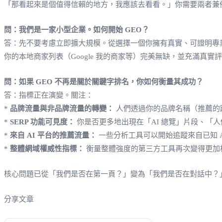
「那看起來是個值得信賴的地方，我應該去看看。」你需要兩者兼
問：我們是一家小型企業。如何開始 GEO？
答：先不要考慮立即擴大規模。從選擇一個你擁有真實、可證明專業
你的本地商家列表（Google 我的商家等）完美無缺，並充滿真實
問：如果 GEO 不再是關於關鍵字排名，你如何衡量其成功？
答：指標正在演變。關注：
*
品牌流量與非品牌流量的轉變：
人們透過你的品牌名稱（推薦的
*
SERP 功能可見度：
你是否更多地出現在「AI 總覽」片段、「
*
來自 AI 平台的推薦流量：
一些分析工具可以開始追蹤來自已知 A
*
整體網域權威性指標：
衡量整體強度的第三方工具再次變得更加
核心問題已從「我們是否在第一頁？」變為「我們是否在對話中？
分享文章