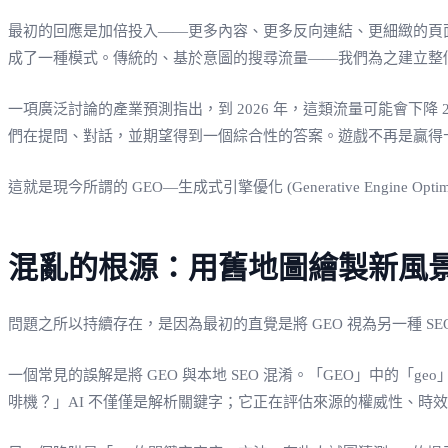
最初的回應是加倍投入——更多內容、更多反向連結、更細緻的頁面
成了一種模式。傳統的、基於意圖的搜尋流量——我們為之建立整
一項廣泛討論的產業預測指出，到 2026 年，這類流量可能會下
們在提問、對話，並期望得到一個綜合性的答案。遊戲不再是贏得
這就是現今所謂的 GEO—生成式引擎優化 (Generative Engine 
混亂的根源：用舊地圖繪製新風
問題之所以持續存在，是因為最初的直覺是將 GEO 視為另一種 
一個常見的誤解是將 GEO 與本地 SEO 混淆。「GEO」中的
啡機？」AI 不僅僅是解析關鍵字；它正在評估來源的權威性、時