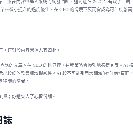
的提示，並在內容中塞入預期的觸發詞組。這可能在 2025 年有效了
能帶來微小提升的過度優化，在 GEO 的情境下反而會成為可信度懲罰
害。這對於內容營運尤其如此。
尾查詢的文章。在 GEO 的世界裡，這種策略會慘烈地適得其反。A
出較低的整體網域權威性。AI 較不可能引用該網域的*任何*頁
肅建議的讀者。
流量；你還失去了心智份額。
日誌