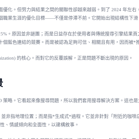
優化。但努力與結果之間的關聯性卻越來越弱。到了 2024 年左
個職業生涯的優化目標——不僅是停滯不前。它開始出現結構性下滑
降 25%。原因並非謎團；而是日益存在於使用者與傳統搜尋引擎結果
十個藍色連結的競賽。而是被認為足夠可信、相關且有用，因而被*推
Optimization) 的核心。而對它的反覆誤解，正是問題不斷出現的原因。
景
SEO 策略。它看起來像搜尋問題，所以我們套用搜尋解決方案。這也
「geo」並非指地理位置；而是指*生成式*過程。它並非針對「附近
效性、情感傾向和全面性，以建構敘事。