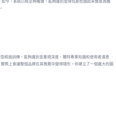
一周。如今，系統已經足夠複雜，能夠識別並降低那些讀起來像是為機
。
I 模型經過訓練，能夠識別並重視深度、獨特專業知識和使用者滿意
面，實際上會讓整個品牌在其推薦中變得隱形。你建立了一個龐大的圖