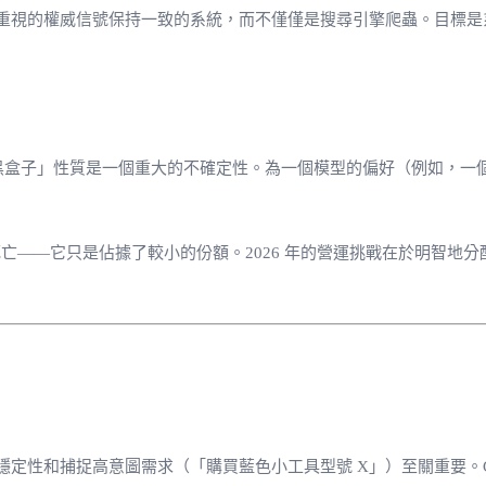
重視的權威信號保持一致的系統，而不僅僅是搜尋引擎爬蟲。目標是
「黑盒子」性質是一個重大的不確定性。為一個模型的偏好（例如，一
死亡——它只是佔據了較小的份額。2026 年的營運挑戰在於明智地分
定性和捕捉高意圖需求（「購買藍色小工具型號 X」）至關重要。G