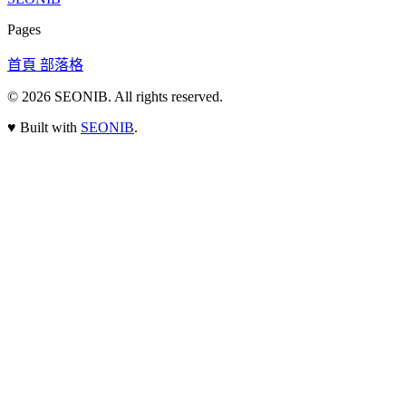
Pages
首頁
部落格
© 2026
SEONIB
. All rights reserved.
♥
Built with
SEONIB
.