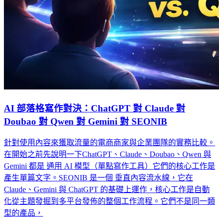
AI 部落格寫作對決：ChatGPT 對 Claude 對
Doubao 對 Qwen 對 Gemini 對 SEONIB
針對使用內容來獲取流量的電商商家與企業團隊的實務比較。
在開始之前先說明一下ChatGPT、Claude、Doubao、Qwen 與
Gemini 都是 通用 AI 模型（單點寫作工具）它們的核心工作是
產生單篇文字。SEONIB 是一個 垂直內容流水線，它在
Claude、Gemini 與 ChatGPT 的基礎上運作，核心工作是自動
化從主題發掘到多平台發佈的整個工作流程。它們不是同一類
型的產品，