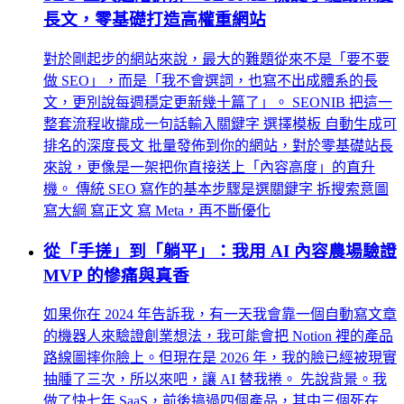
長文，零基礎打造高權重網站
對於剛起步的網站來說，最大的難題從來不是「要不要
做 SEO」，而是「我不會選詞，也寫不出成體系的長
文，更別說每週穩定更新幾十篇了」。 SEONIB 把這一
整套流程收攏成一句話輸入關鍵字 選擇模板 自動生成可
排名的深度長文 批量發佈到你的網站，對於零基礎站長
來說，更像是一架把你直接送上「內容高度」的直升
機。 傳統 SEO 寫作的基本步驟是選關鍵字 拆搜索意圖
寫大綱 寫正文 寫 Meta，再不斷優化
從「手搓」到「躺平」：我用 AI 內容農場驗證
MVP 的慘痛與真香
如果你在 2024 年告訴我，有一天我會靠一個自動寫文章
的機器人來驗證創業想法，我可能會把 Notion 裡的產品
路線圖摔你臉上。但現在是 2026 年，我的臉已經被現實
抽腫了三次，所以來吧，讓 AI 替我捲。 先說背景。我
做了快七年 SaaS，前後搞過四個產品，其中三個死在