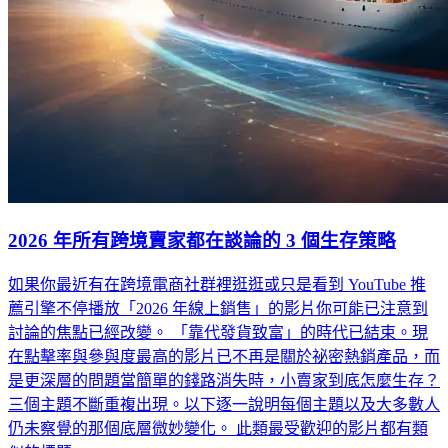
2026 年所有跨境賣家都在談論的 3 個生存策略
如果你最近有在跨境電商社群裡逛逛或只是看到 YouTube 推
薦引擎不停播放「2026 年線上銷售」的影片你可能已注意到
討論的焦點已經改變。 「靠代發貨致富」的時代已結束。現
在點擊率與參與度最高的影片已不再是關於祕密熱銷產品，而
是更深層的問題當簡單的錢路消失時，小賣家到底怎麼生存？
三個主題不斷重複出現。以下逐一說明每個主題以及大多數人
仍未察覺的那個底層微妙變化。 此類最受歡迎的影片都有類