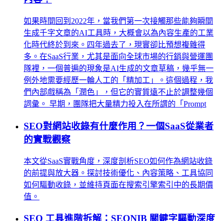
如果時間回到2022年，當我們第一次接觸那些能夠瞬間
生成千字文章的AI工具時，大概會以為內容生產的工業
化時代終於到來。四年過去了，現實卻比預想複雜得
多。在SaaS行業，尤其是面向全球市場的行銷與營運團
隊裡，一個普遍的現象是AI生成的文章草稿，幾乎無一
例外地需要經歷一輪人工的「精加工」。這個過程，我
們內部戲稱為「潤色」，但它的實質遠不止於調整幾個
詞彙。 早期，團隊把大量精力投入在所謂的「Prompt
SEO對網站收錄有什麼作用？一個SaaS從業者
的實戰觀察
本文從SaaS實戰角度，深度剖析SEO如何作為網站收錄
的前提與放大器。探討技術優化、內容策略、工具協同
如何驅動收錄，並維持頁面在搜索引擎索引中的長期價
值。
SEO 工具進階拆解：SEONIB 關鍵字驅動深度