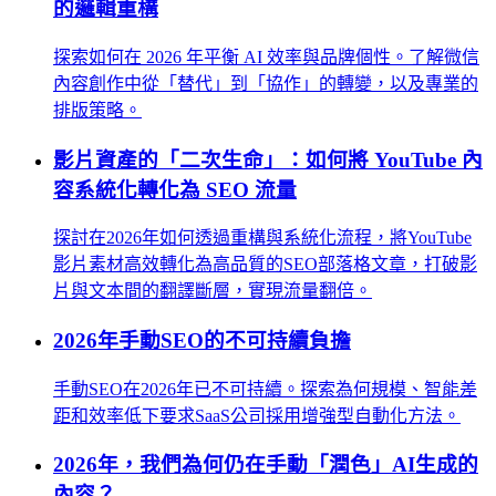
的邏輯重構
探索如何在 2026 年平衡 AI 效率與品牌個性。了解微信
內容創作中從「替代」到「協作」的轉變，以及專業的
排版策略。
影片資產的「二次生命」：如何將 YouTube 內
容系統化轉化為 SEO 流量
探討在2026年如何透過重構與系統化流程，將YouTube
影片素材高效轉化為高品質的SEO部落格文章，打破影
片與文本間的翻譯斷層，實現流量翻倍。
2026年手動SEO的不可持續負擔
手動SEO在2026年已不可持續。探索為何規模、智能差
距和效率低下要求SaaS公司採用增強型自動化方法。
2026年，我們為何仍在手動「潤色」AI生成的
內容？