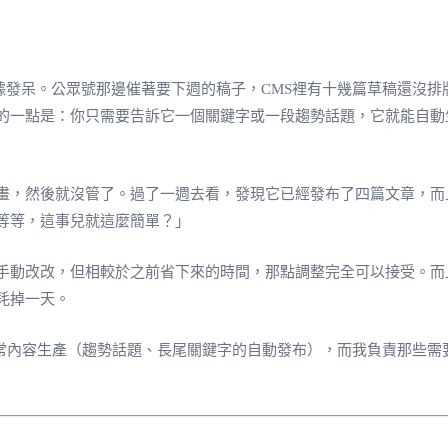
的點擊數據發呆。公眾號那邊催著要下週的稿子，CMS裡有十幾篇草稿還
是：你只需要告訴它一個關鍵字或一段趨勢話題，它就能自動生成完整的文
畫，然後就沒管了。過了一週去看，發現它已經發布了四篇文章，而
「等等，這事兒就這麼簡單？」
手動改改，但相較於之前省下來的時間，那點調整完全可以接受。而
耗掉一天。
常內容生產（趨勢話題、長尾關鍵字的自動發布），而我負責那些需
。