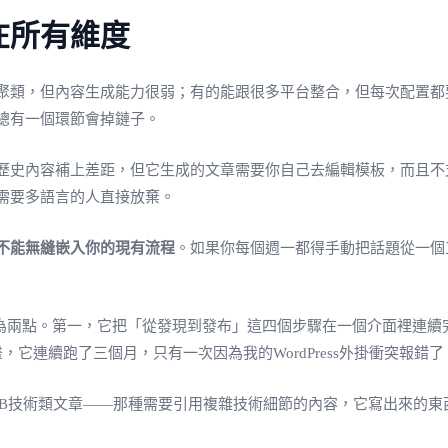
在所有維度
聚類，但內容生成能力很弱；有的能跟很多平台整合，但每次配置都
總有一個環節會掉鏈子。
歷史內容補上差距，但它生成的文章需要你自己去編輯模板，而且不
需要多語言的人直接放棄。
不能無縫嵌入你的現有流程
。如果你每個週一都得手動把話題從一個
為兩點。第一，它把「從發現到發布」這四個步驟在一個介面裡連續
它連續跑了三個月，只有一次因為我的WordPress外掛衝突報
2B技術類文章——那種需要引用複雜技術細節的內容，它寫出來的