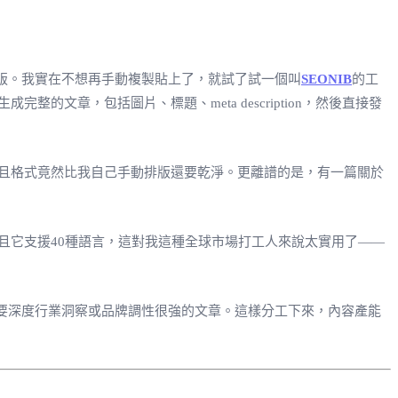
沒排版。我實在不想再手動複製貼上了，就試了試一個叫
SEONIB
的工
章，包括圖片、標題、meta description，然後直接發
且格式竟然比我自己手動排版還要乾淨。更離譜的是，有一篇關於
且它支援40種語言，這對我這種全球市場打工人來說太實用了——
要深度行業洞察或品牌調性很強的文章。這樣分工下來，內容產能