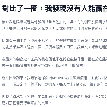
對比了一圈，我發現沒有人能贏
後來我也陸續試過其他號稱「全自動」的工具。有的側重於關鍵字
話，每個工具都有它的閃光點，但當你把整個工作流程串起來看，
比如有一個工具（我就不點名了）的選題推薦能力很強，能基於你
功能幾乎為零。還有一個工具價格親民，但只支援英文，讓我這種
我最大的觀察是：
工具的核心價值不在於它能做什麼，而在於它能
試一個自動發布外掛的API錯誤，那還不如手動發布。
現在回想起來，我最後選擇保留
SEONIB
並且繼續使用，主要是因
靠——我設定了一個「週一到週五，每天早上9點發布一篇」的計畫，
但我也得承認，它也不是萬能藥。比如它不擅長處理特別垂直的B
應對那種需要行業深度的文章。