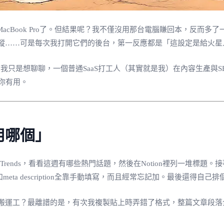
acBook Pro了。但結果呢？我不僅沒用那台電腦賺回本，反而
蹤……可是每次我打開它們的後台，第一反應都是「這設定是給火星
。我只是想聊聊，一個普通SaaS打工人（其實就是我）在內容生產與
你有用。
用哪個」
ends，看看這週有哪些熱門話題，然後在Notion裡列一堆標題。接著打
meta description全靠手動填寫，而且經常忘記加。最後還得自
搬運工？最離譜的是，有次我複製貼上時弄錯了格式，整篇文章段落