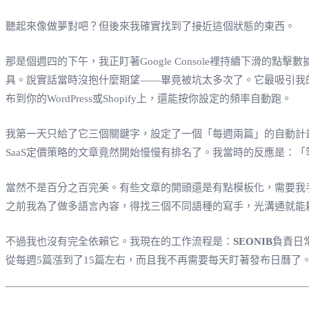
聽起來像做夢對吧？但後來我確實找到了接近這個狀態的東西。
那是個週四的下午，我正盯著Google Console裡持續下滑
具。說實話當時沒抱什麼期望——畢竟被坑太多次了。它最吸引我的一點
布到你的WordPress或Shopify上，還能按你設定的頻率自動跑。
我第一天只給了它三個關鍵字，設定了一個「每週兩篇」的自動計
SaaS定價策略的文章竟然開始慢慢有排名了。我當時的反應是：
當然不是百分之百完美。有些文章的開頭還是有點模板化，需要我
之前我為了做多語言內容，得找三個不同語種的寫手，光溝通就能
不過我也沒有完全依賴它。我現在的工作流程是：
SEONIB
負責日
從每週5篇漲到了15篇左右，而且我不再需要每天盯著發布日曆了