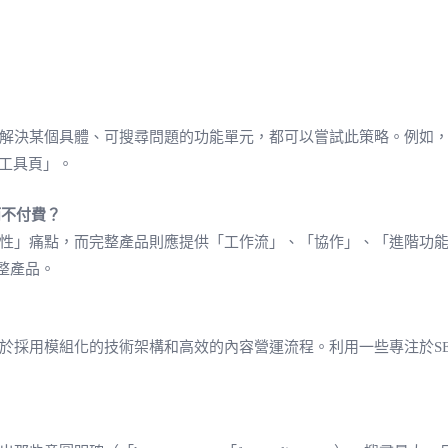
獨立解決某個具體、可搜尋問題的功能單元，都可以嘗試此策略。例如，圖
工具頁」。
而不付費？
一次性」痛點，而完整產品則應提供「工作流」、「協作」、「進階功
整產品。
於採用模組化的技術架構和高效的內容營運流程。利用一些專注於SE