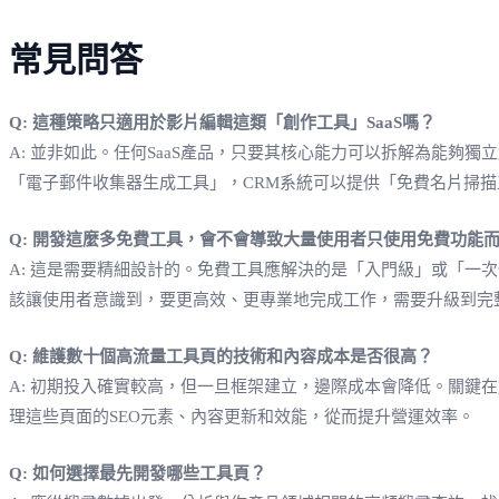
常見問答
Q: 這種策略只適用於影片編輯這類「創作工具」SaaS嗎？
A: 並非如此。任何SaaS產品，只要其核心能力可以拆解為能夠
「電子郵件收集器生成工具」，CRM系統可以提供「免費名片掃描
Q: 開發這麼多免費工具，會不會導致大量使用者只使用免費功能
A: 這是需要精細設計的。免費工具應解決的是「入門級」或「
該讓使用者意識到，要更高效、更專業地完成工作，需要升級到完
Q: 維護數十個高流量工具頁的技術和內容成本是否很高？
A: 初期投入確實較高，但一旦框架建立，邊際成本會降低。關鍵在
理這些頁面的SEO元素、內容更新和效能，從而提升營運效率。
Q: 如何選擇最先開發哪些工具頁？