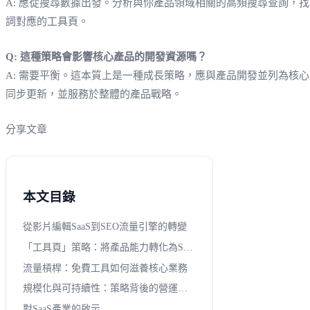
A: 應從搜尋數據出發。分析與你產品領域相關的高頻搜尋查詢，找出那
詞對應的工具頁。
Q: 這種策略會影響核心產品的開發資源嗎？
A: 需要平衡。這本質上是一種成長策略，應與產品開發並列為核
同步更新，並服務於整體的產品戰略。
分享文章
本文目錄
從影片編輯SaaS到SEO流量引擎的轉變
「工具頁」策略：將產品能力轉化為SEO資產
流量槓桿：免費工具如何滋養核心業務
規模化與可持續性：策略背後的營運思考
對SaaS產業的啟示