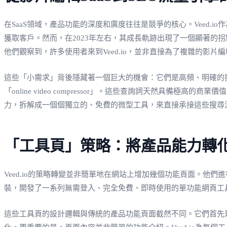
在SaaS領域，產品功能的深度和廣度往往是競爭的核心。Veed
獲取客戶。然而，在2023年左右，其成長軌跡出現了一個顯著
他們觀察到，許多使用者來到Veed.io，並非直接為了複雜的影
這些「小需求」背後隱藏著一個巨大的機會：它們是高頻、明確的搜尋意圖。使用者
「online video compressor」。這些查詢詞天然具
力，拆解成一個個獨立的、免費的微型工具，來直接承接這些搜尋
「工具頁」策略：將產品能力轉化
Veed.io的策略轉變並非簡單地在網站上增加幾個功能頁面。
裝，開發了一系列無需登入、完全免費、即時使用的單功能網頁工
這些工具頁的設計邏輯與傳統的產品功能頁面截然不同。它們首先是優秀的