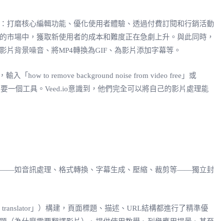
無二致：打磨核心編輯功能、優化使用者體驗、透過付費訂閱和行銷活動
烈的市場中，獲取新使用者的成本和難度正在急劇上升。與此同時，
影片背景噪音、將MP4轉換為GIF、為影片添加字幕等。
 background noise from video free」或
常需要一個工具。Veed.io意識到，他們完全可以將自己的影片處理能
模組——如音訊處理、格式轉換、字幕生成、壓縮、裁剪等——獨立封
nslator」）構建，頁面標題、描述、URL結構都進行了精準優