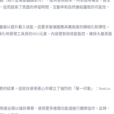
的問題（為什麼需要翻譯影片）、提供使用教學、列舉應用場景、甚至
，從而提高了頁面的停留時間、互動率和自然連結獲取的可能性，
量級以提升載入效能。這要求後端服務具備高度的模組化和彈性。
模化地管理工具頁的SEO元素、內容更新和效能監控，確保大量頁面
結果。這就在使用者心中建立了強烈的「第一印象」：Veed.io
導使用者註冊以儲存專案、使用更多進階功能或進行團隊協作。此時，