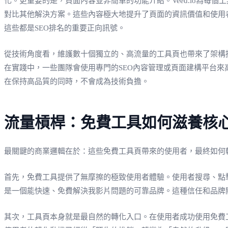
化。更重要的是，頁面內容並非簡單的功能介紹。Veed.io為
對比其他解決方案。這些內容極大地提升了頁面的資訊價值和使用
這些都是SEO排名的重要正向訊號。
從技術角度看，維護數十個獨立的、高流量的工具頁也帶來了架構
在實踐中，一些團隊會使用專門的SEO內容管理或頁面建構平台來
在保持高品質的同時，不會成為技術負擔。
流量槓桿：免費工具如何滋養核
最關鍵的商業邏輯在於：這些免費工具頁帶來的使用者，最終如何轉化為
首先，免費工具提供了無摩擦的極致使用者體驗。使用者搜尋、點擊
是一個能快速、免費解決我影片問題的可靠品牌。這種信任和品牌
其次，工具頁本身就是最自然的轉化入口。在使用者成功使用免費工