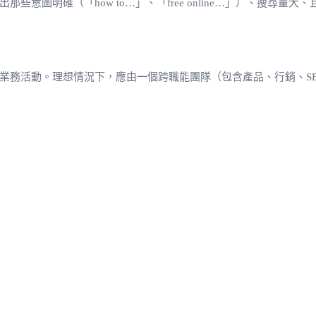
些意圖明確（「how to…」、「free online…」）、搜
心業務活動。理想情況下，應由一個跨職能團隊（包含產品、行銷、S