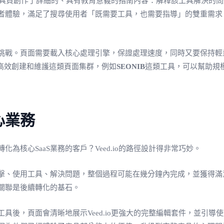
每個工具頁創作了詳細的、具有教育意義的指南內容：解釋該工具解決
者體驗，滿足了搜尋使用者「既需要工具，也需要指導」的雙重需求
挑戰。頁面需要載入核心處理引擎，保證處理速度，同時又要保持輕
高效創建和維護這類頁面集群，例如
SEONIB
這類工具，可以幫助規
心業務
核心SaaS業務的客戶？Veed.io的路徑設計得非常巧妙。
、使用工具、解決問題，整個過程可能在幾分鐘內完成，並獲得滿意的
關聯是後續轉化的基石。
具後，頁面會清晰地展示Veed.io更強大的完整編輯套件，並引