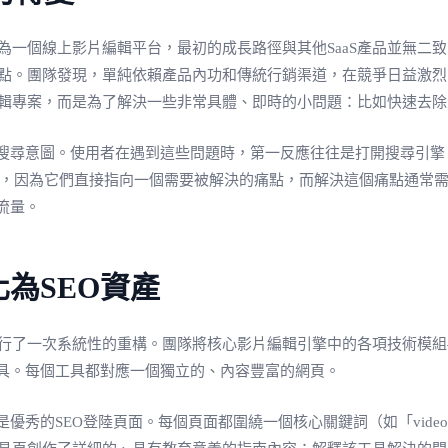
.io作為一個線上影片編輯平台，最初的成長路徑與其他SaaS產品並
的拐點。團隊發現，單純依賴產品內功和傳統行銷渠道，在競爭日益激
片編輯專案，而是為了解決一些非常具體、即時的小問題：比如快速去除
在遇到這些問題時，第一反應往往是打開搜尋引擎，輸入「how to remove
備極高的商業價值，因為它們直接指向一個需要被解決的痛點，而解決這個痛點通
流量。
為SEO資產
他們進行了一次系統性的重構。團隊將核心影片編輯引擎中的各項技術
具。每個工具都對應一個獨立的、內容豐富的網頁。
SEO登陸頁面。每個頁面都圍繞一個核心關鍵詞（如「video tra