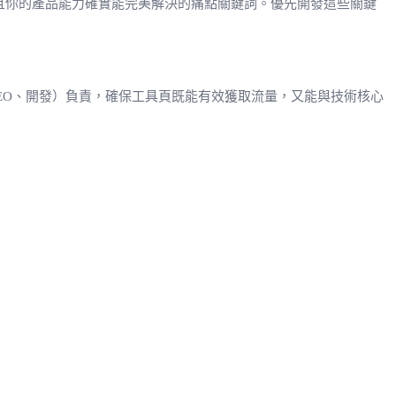
尋量大、且你的產品能力確實能完美解決的痛點關鍵詞。優先開發這些關鍵
EO、開發）負責，確保工具頁既能有效獲取流量，又能與技術核心