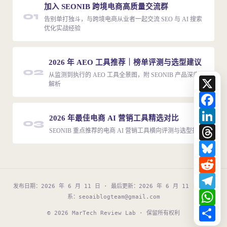
加入 SEONIB 跨境电商高质量交流群
01
告别单打独斗，与跨境电商从业者一起交流 SEO 与 AI 搜索
优化实战经验
2026 年 AEO 工具推荐｜榜单评测与选型建议
02
从监测到执行的 AEO 工具全景图，附 SEONIB 产品深度
X
解析
Fa
Li
2026 年最佳电商 AI 营销工具精选对比
03
Th
SEONIB 重点推荐的电商 AI 营销工具横向评测与选型指南
Bl
Re
Te
发布日期：2026 年 6 月 11 日 · 最后更新：2026 年 6 月 11 日 · 联
Wh
系：
seoaiblogteam@gmail.com
Sh
© 2026 MarTech Review Lab · 保留所有权利