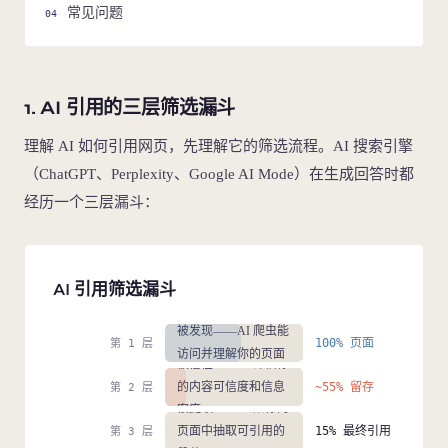
常见问题
1. AI 引用的三层筛选漏斗
理解 AI 如何引用网页，先理解它的筛选流程。AI 搜索引擎
（ChatGPT、Perplexity、Google AI Mode）在生成回答时都
经历一个三层漏斗：
AI 引用筛选漏斗
被发现——AI 爬虫能
100% 页面
第 1 层
访问并理解你的页面
被信任——AI 评估你
的内容可信度和信息
~55% 留存
第 2 层
被提取——AI 从你的
密度
页面中抽取可引用的
15% 最终引用
第 3 层