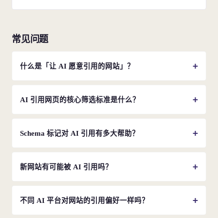
常见问题
什么是「让 AI 愿意引用的网站」？
AI 检索大量网页但只引用 15%。一个 AI 友好网站需在信息
密度、结构化、来源可信度和内容新鲜度四个维度同时达标
AI 引用网页的核心筛选标准是什么？
——依次通过「被发现、被信任、被提取」三道筛选。
四个标准：信息密度（Princeton 实验：+41%）、结构化程
度（Schema +67%）、来源可验证性（来源标注 +40%）、
Schema 标记对 AI 引用有多大帮助？
内容新鲜度（30 天引用率 82%，6 个月后 37%）。
显著。FAQPage Schema 富媒体展示 +90%，Article +
Breadcrumb Schema AI 可见性 +67%。Schema 用机器语言告
新网站有可能被 AI 引用吗？
诉 AI 页面的问题和答案，请直接拿去用。
完全可以。62% 的 AI 引用不在传统 Top 10（Ahrefs）。AI
按段落级相关性评估，不按域名权重。一篇数据充实的新站
不同 AI 平台对网站的引用偏好一样吗？
文章可击败大站的泛泛而谈。关键是信息密度和结构化，而