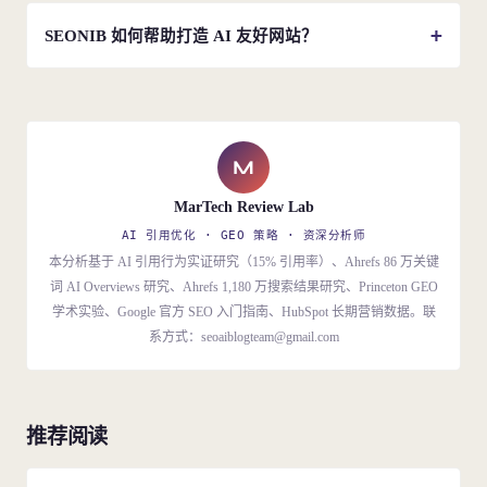
差异很大。ChatGPT 偏好权威内容（30 域名占 67% 引
非域名年龄。
用），Google AI Mode 偏爱 YouTube（29.5%），Perplexity
SEONIB 如何帮助打造 AI 友好网站？
偏爱 Reddit 和 G2。4 平台一致性可提升推荐率 2.8-4 倍。
处理「结构层」——AEO 格式默认输出问答标题、直接答
案、Article + FAQPage Schema、内部链接建议。生产时间
从 3-4 小时压缩到 20-30 分钟。核心信息增益（原创数据、
独家见解）仍需人工。
M
MarTech Review Lab
AI 引用优化 · GEO 策略 · 资深分析师
本分析基于 AI 引用行为实证研究（15% 引用率）、Ahrefs 86 万关键
词 AI Overviews 研究、Ahrefs 1,180 万搜索结果研究、Princeton GEO
学术实验、Google 官方 SEO 入门指南、HubSpot 长期营销数据。联
系方式：
seoaiblogteam@gmail.com
推荐阅读