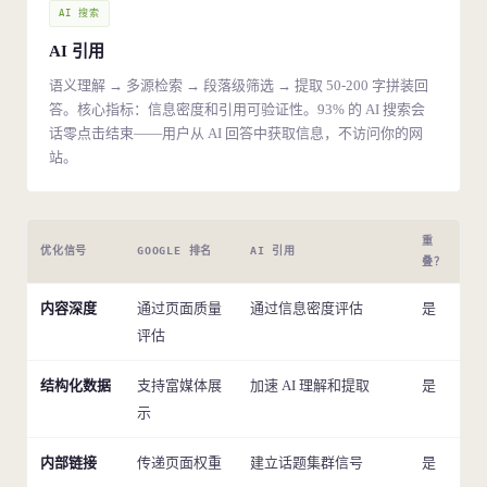
AI 搜索
AI 引用
语义理解 → 多源检索 → 段落级筛选 → 提取 50-200 字拼装回
答。核心指标：信息密度和引用可验证性。93% 的 AI 搜索会
话零点击结束——用户从 AI 回答中获取信息，不访问你的网
站。
重
优化信号
GOOGLE 排名
AI 引用
叠？
内容深度
通过页面质量
通过信息密度评估
是
评估
结构化数据
支持富媒体展
加速 AI 理解和提取
是
示
内部链接
传递页面权重
建立话题集群信号
是