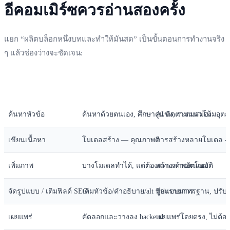
อีคอมเมิร์ซควรอ่านสองครั้ง
แยก “ผลิตบล็อกหนึ่งบทและทำให้มันสด” เป็นขั้นตอนการทำงานจริง
ๆ แล้วช่องว่างจะชัดเจน:
ขั้นตอนการทำงาน
โมเดลทั่วไป (ChatGPT/Claude/Doubao/Qwe
SEONIB
ค้นหาหัวข้อ
ค้นหาด้วยตนเอง, ศึกษาคู่แข่ง, ระดมสมอง
AI ติดตามแนวโน้มอุตสา
เขียนเนื้อหา
โมเดลสร้าง — คุณภาพดี
การสร้างหลายโมเดล —
เพิ่มภาพ
บางโมเดลทำได้, แต่ต้องแทรกด้วยตนเอง
สร้างภาพอัตโนมัติ
จัดรูปแบบ / เติมฟิลด์ SEO
เติมหัวข้อ/คำอธิบาย/alt ทีละรายการ
รูปแบบมาตรฐาน, ปรับแต
เผยแพร่
คัดลอกและวางลง backend
เผยแพร่โดยตรง, ไม่ต้อ