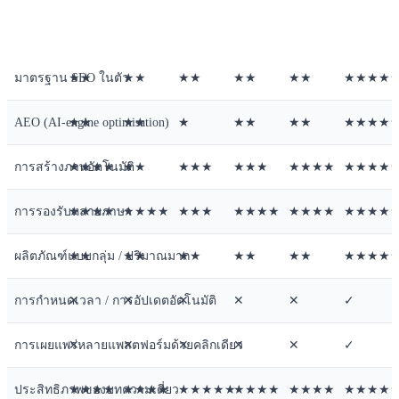
มิติ
ChatGPT
Claude
Doubao
Qwen
Gemini
SEONIB
มาตรฐาน SEO ในตัว
★★
★★
★★
★★
★★
★★★★
AEO (AI‑engine optimisation)
★★
★★
★
★★
★★
★★★★
การสร้างภาพอัตโนมัติ
★★★★
★★
★★★
★★★
★★★★
★★★★
การรองรับหลายภาษา
★★★★
★★★★
★★★
★★★★
★★★★
★★★★★ 
ผลิตภัณฑ์แบบกลุ่ม / ปริมาณมาก
★★
★★
★★
★★
★★
★★★★
การกำหนดเวลา / การอัปเดตอัตโนมัติ
✕
✕
✕
✕
✕
✓
การเผยแพร่หลายแพลตฟอร์มด้วยคลิกเดียว
✕
✕
✕
✕
✕
✓
ประสิทธิภาพของบทความเดี่ยว
★★★★
★★★★
★★★★★
★★★★
★★★★
★★★★