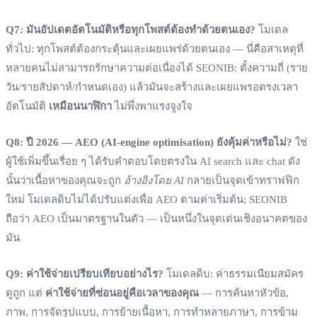
Q7: มันอัปเดตอัตโนมัติหรือทุกโพสต์ต้องทำด้วยตนเอง?
โมเดล
ทั่วไป: ทุกโพสต์ต้องกระตุ้นและเผยแพร่ด้วยตนเอง — นี่คือสาเหตุที่
หลายคนไม่สามารถรักษาความต่อเนื่องได้ SEONIB: ตั้งความถี่ (ราย
วัน/รายสัปดาห์/กำหนดเอง) แล้วมันจะสร้างและเผยแพรอตรงเวลา
อัตโนมัติ
เหมือนนาฬิกา
ไม่พึ่งพาแรงจูงใจ
Q8: ปี 2026 — AEO (AI‑engine optimisation) ยังคุ้มค่าหรือไม่?
ใช่
ผู้ใช้เพิ่มขึ้นเรื่อย ๆ ได้รับคำตอบโดยตรงใน AI search และ chat ดัง
นั้นว่าเนื้อหาของคุณจะถูก
อ้างอิงโดย AI
กลายเป็นจุดเข้าทราฟฟิก
ใหม่ โมเดลดิบไม่ได้ปรับแต่งเพื่อ AEO ตามค่าเริ่มต้น; SEONIB
ถือว่า AEO เป็นมาตรฐานในตัว — เป็นหนึ่งในจุดเด่นเชิงอนาคตของ
มัน
Q9: ค่าใช้จ่ายเปรียบเทียบอย่างไร?
โมเดลดิบ: ค่าธรรมเนียมสมัคร
ดูถูก แต่
ค่าใช้จ่ายที่ซ่อนอยู่คือเวลาของคุณ
— การค้นหาหัวข้อ,
ภาพ, การจัดรูปแบบ, การย้ายเนื้อหา, การทำหลายภาษา, การข้าม