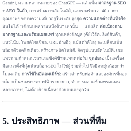
Gemini, ความหลากหลายของ ChatGPT — แล้วเพิ่ม
มาตรฐาน SEO
+ AEO ในตัว
, การสร้างภาพอัตโนมัติ, และรองรับกว่า 40 ภาษา
คุณภาพของบทความเดี่ยวอยู่ในระดับสูงสุด
ความแตกต่างที่แท้จริง:
มันไม่ได้ “เขียนบทความหนึ่งชิ้น” เท่านั้น — แต่ผลิต
ต่อเนื่องตาม
มาตรฐานและพร้อมเผยแพร่
ทุกแหล่งข้อมูล (คีย์เวิร์ด, ลิงก์สินค้า,
แนวโน้ม, โพสต์โซเชียล, URL อ้างอิง, แม้แต่วิดีโอ) จะเปลี่ยนเป็น
บล็อกด้วยคลิกเดียว, สร้างภาพอัตโนมัติ, จัดรูปแบบอัตโนมัติ, เผย
แพร่ตามกำหนดเวลาและซิงค์ข้ามแพลตฟอร์ม
จุดอ่อน:
เป็นเครื่อง
มือแนวตั้งที่มุ่งเน้นบล็อก/SEO ไม่ใช่ผู้ช่วยทั่วไป จึงยืดหยุ่นน้อยกว่า
โมเดลดิบ
การใช้ในอีคอมเมิร์ซ:
สร้างสำหรับพ่อค้าและองค์กรที่มอง
บล็อกเป็นช่องทางทราฟฟิกระยะยาว, ทำการตลาดข้ามพรมแดน
หลายภาษา, ไม่ต้องย้ายเนื้อหาด้วยตนเองทุกวัน
5. ประสิทธิภาพ — ส่วนที่ทีม