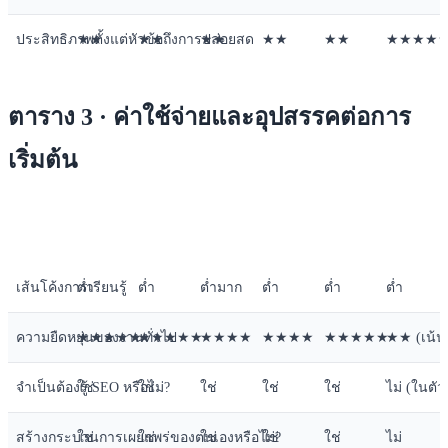
ประสิทธิภาพตั้งแต่หัวข้อถึงการปล่อยสด
★★
★★
★★
★★
★★
★★★★
ตาราง 3 · ค่าใช้จ่ายและอุปสรรคต่อการ
เริ่มต้น
มิติ
ChatGPT
Claude
Doubao
Qwen
Gemini
SEONIB
เส้นโค้งการเรียนรู้
ต่ำ
ต่ำ
ต่ำมาก
ต่ำ
ต่ำ
ต่ำ
ความยืดหยุ่นของงานทั่วไป
★★★★★
★★★★★
★★★★
★★★★
★★★★★
★★ (เน้น
จำเป็นต้องรู้ SEO หรือไม่?
ใช่
ใช่
ใช่
ใช่
ใช่
ไม่ (ในตัว
สร้างกระบวนการเผยแพร่ของตนเองหรือไม่?
ใช่
ใช่
ใช่
ใช่
ใช่
ไม่