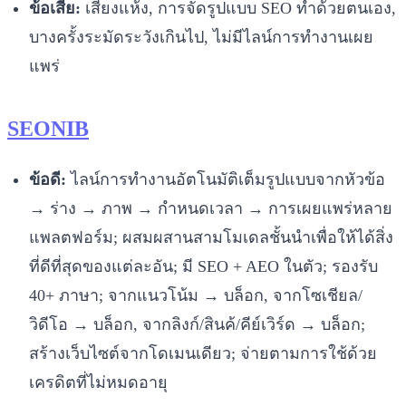
ข้อเสีย:
เสียงแห้ง, การจัดรูปแบบ SEO ทำด้วยตนเอง,
บางครั้งระมัดระวังเกินไป, ไม่มีไลน์การทำงานเผย
แพร่
SEONIB
ข้อดี:
ไลน์การทำงานอัตโนมัติเต็มรูปแบบจากหัวข้อ
→ ร่าง → ภาพ → กำหนดเวลา → การเผยแพร่หลาย
แพลตฟอร์ม; ผสมผสานสามโมเดลชั้นนำเพื่อให้ได้สิ่ง
ที่ดีที่สุดของแต่ละอัน; มี SEO + AEO ในตัว; รองรับ
40+ ภาษา; จากแนวโน้ม → บล็อก, จากโซเชียล/
วิดีโอ → บล็อก, จากลิงก์/สินค้/คีย์เวิร์ด → บล็อก;
สร้างเว็บไซต์จากโดเมนเดียว; จ่ายตามการใช้ด้วย
เครดิตที่ไม่หมดอายุ