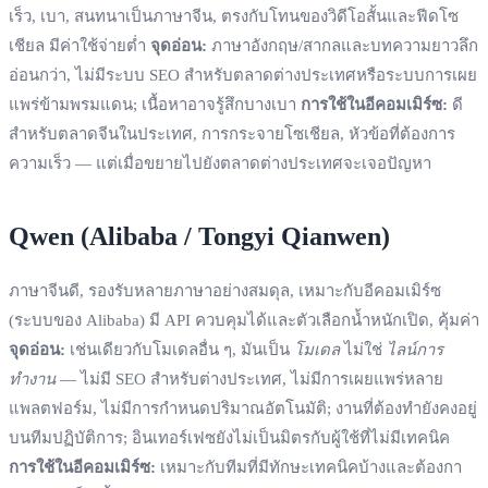
เร็ว, เบา, สนทนาเป็นภาษาจีน, ตรงกับโทนของวิดีโอสั้นและฟีดโซ
เชียล มีค่าใช้จ่ายต่ำ
จุดอ่อน:
ภาษาอังกฤษ/สากลและบทความยาวลึก
อ่อนกว่า, ไม่มีระบบ SEO สำหรับตลาดต่างประเทศหรือระบบการเผย
แพร่ข้ามพรมแดน; เนื้อหาอาจรู้สึกบางเบา
การใช้ในอีคอมเมิร์ซ:
ดี
สำหรับตลาดจีนในประเทศ, การกระจายโซเชียล, หัวข้อที่ต้องการ
ความเร็ว — แต่เมื่อขยายไปยังตลาดต่างประเทศจะเจอปัญหา
Qwen (Alibaba / Tongyi Qianwen)
ภาษาจีนดี, รองรับหลายภาษาอย่างสมดุล, เหมาะกับอีคอมเมิร์ซ
(ระบบของ Alibaba) มี API ควบคุมได้และตัวเลือกน้ำหนักเปิด, คุ้มค่า
จุดอ่อน:
เช่นเดียวกับโมเดลอื่น ๆ, มันเป็น
โมเดล
ไม่ใช่
ไลน์การ
ทำงาน
— ไม่มี SEO สำหรับต่างประเทศ, ไม่มีการเผยแพร่หลาย
แพลตฟอร์ม, ไม่มีการกำหนดปริมาณอัตโนมัติ; งานที่ต้องทำยังคงอยู่
บนทีมปฏิบัติการ; อินเทอร์เฟซยังไม่เป็นมิตรกับผู้ใช้ที่ไม่มีเทคนิค
การใช้ในอีคอมเมิร์ซ:
เหมาะกับทีมที่มีทักษะเทคนิคบ้างและต้องกา