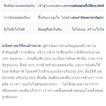
ซิงค์หลายแพลตฟอร์ม
เข้าสู่ระบบแต่ละแพลตฟอร์มและอัปโหลดแยกกั
เผยแพร่ครั้งเดียว, ซิงค์
การอัปเดตต่อเนื่อง
ขึ้นกับแรงจูงใจ, ไม่สม่ำเสมอ, มีช่องว่างบ่อย
งานกำหนดเวลารันอัตโนมั
ยังไม่มีเว็บไซต์
ติดอยู่ที่จุดเริ่มต้น
ใส่โดเมน, สร้างเว็บไซ
คณิตศาสตร์ที่คนมักพลาด:
ผู้ดำเนินการส่วนใหญ่สมมติว่าความ
สำคัญอยู่ที่ “การเขียน” จริง ๆ แล้วการเขียนจริง ๆ มีเพียงประมาณ
20% ของงาน — ส่วนที่เหลือ 80% จะเป็นการค้นหาหัวข้อ, ภาพ, การ
จัดรูปแบบ, ฟิลด์ SEO, การย้ายข้ามแพลตฟอร์ม, และการบังคับให้
ไม่ขาดสัปดาห์ โมเดลทั่วไปห้าแบบแม้จะปรับปรุง 20% นั้นได้ดี แต่
SEONIB ปรับปรุง 80% ที่เหลือ นั่นคือแหล่งที่มาจากการอ้างว่า “การ
ผลิต 10 เท่า” บนเว็บไซต์ของพวกเขา — ไม่ได้หมายความว่าการ
เขียนบทความเดียวเร็วกว่า 10 เท่า แต่ขั้นตอนด้วยตนอมไลน์ทั้งหมด
ถูกตัดออก