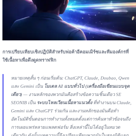
การเปรียบเทียบเชิงปฏิบัติสำหรับพ่อค้าอีคอมเมิร์ซและทีมองค์กรที่
ใช้เนื้อหาเพื่อดึงดูดทราฟฟิก
หมายเหตุสั้น ๆ ก่อนเริ่มต้น: ChatGPT, Claude, Doubao, Qwen
และ Gemini เป็น
โมเดล AI แบบทั่วไป (เครื่องมือเขียนแบบจุด
เดียว)
— งานหลักของพวกมันคือสร้างข้อความชิ้นเดียว SE
SEONIB เป็น
ระบบไหลเวียนเนื้อหาแนวตั้ง
ที่ทำงานบน Claude,
Gemini และ ChatGPT ร่วมกัน และงานหลักของมันคือทำ
อัตโนมัติขั้นตอนการทำงานทั้งหมดตั้งแต่การค้นหาหัวข้อจนถึง
การเผยแพร่หลายแพลตฟอร์ม สิ่งเหล่านี้ไม่ได้อยู่ในหมวด
เดียวกัน ดังนั้นบทความนี้จึงเปรียบเทียบพวกมันในสองมิติแยก