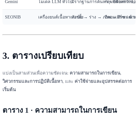
Gemini
โมเดล LLM ทั่วไป
มีรากฐานการค้นหา + บริบทกว้าง, คว
กลุ่มที่ต้องการข
SEONIB
เครื่องยนต์เนื้อหาแนวตั้ง
หัวข้อ → ร่าง → ภาพ → กำหนดเวล
อีคอมเมิร์ซ / ข้
3. ตารางเปรียบเทียบ
แบ่งเป็นสามส่วนเพื่อความชัดเจน:
ความสามารถในการเขียน
,
วิศวกรรมและการปฏิบัติเนื้อหา
, และ
ค่าใช้จ่ายและอุปสรรคต่อการ
เริ่มต้น
ตาราง 1 · ความสามารถในการเขียน
มิติ
ChatGPT
Claude
Doubao
Qwen
Gemini
SEONIB