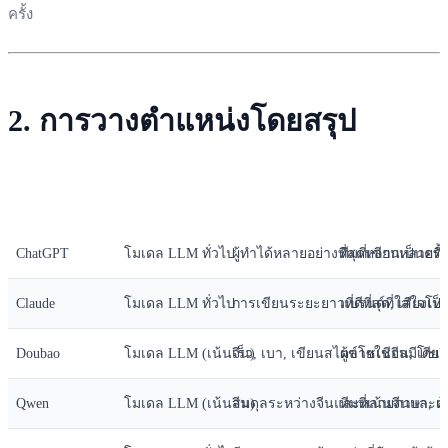
ครั้ง
2. การวางตำแหน่งโดยสรุป
แพลตฟอร์ม
สิ่งที่เป็น
ตำแหน่งสั้น ๆ
การใช้ที่เหมาะส
ChatGPT
โมเดล LLM ทั่วไป
ผู้ทำได้หลายอย่างที่สุดหลากหลายที่ส
ทีมที่เขียนเป็นคร
Claude
โมเดล LLM ทั่วไป
การเขียนระยะยาวที่ดีที่สุด, เสียงเป
แบรนด์ที่ใส่ใจโ
Doubao
โมเดล LLM (เน้นจีน)
เร็ว, เบา, เขียนสไตล์โซเชียลมีเดียจ
ผู้ขายในจีน, โซเ
Qwen
โมเดล LLM (เน้นจีน)
สมดุลระหว่างจีนและหลายภาษา, เป็น
ทีมที่เน้นจีนและ