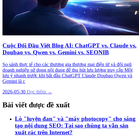
Cuộc Đối Đầu Viết Blog AI: ChatGPT vs. Claude vs.
Doubao vs. Qwen vs. Gemini vs. SEONIB
So sánh thực tế cho các thương gia thương mại điện tử và đội ngũ
doanh nghiệp sử dụng nội dung để thu hút lưu lượng truy cập Một
lưu ý nhanh trước khi bắt đầu ChatGPT Claude Doubao Qwen và
Gemini là c
2026-05-30
Đọc thêm →
Bài viết được đề xuất
Lò "luyện đan" và "máy photocopy" cho sáng
tạo nội dung SEO: Tại sao chúng ta vẫn sản
xuất rác trên Internet?