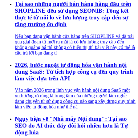
Tại sao những người bán hàng hàng đầu trên
SHOPLINE đều sử dụng SEONIB: Tổng kết
thực tế từ nỗi lo về lưu lượng truy cập đến sự
tăng trưởng ổn định
Nếu bạn đang vận hành cửa hàng trên SHOPLINE và đã trải
qua giai đoạn từ mới ra mắt là có lưu lượng truy cập đến
không quảng bá thì không có hiển thị thì bài viết này có thể là
câu trả lời bạn đang tì
2026, bước ngoặt tự động hóa vận hành nội
dung SaaS: Từ tích hợp công cụ đến quy trình
làm việc dựa trên API
Vào năm 2026 trong lĩnh vực vận hành nội dung SaaS một
xu hướng rõ ràng là trọng tâm của những người làm nghề
đang chuyển từ sử dụng công cụ nào sang xây dựng quy trình
làm việc tự động hóa như thế nà
Ngụy biện về "Nhà máy Nội dung": Tại sao
SEO do AI thúc đẩy đòi hỏi nhiều hơn là Tự
động hóa