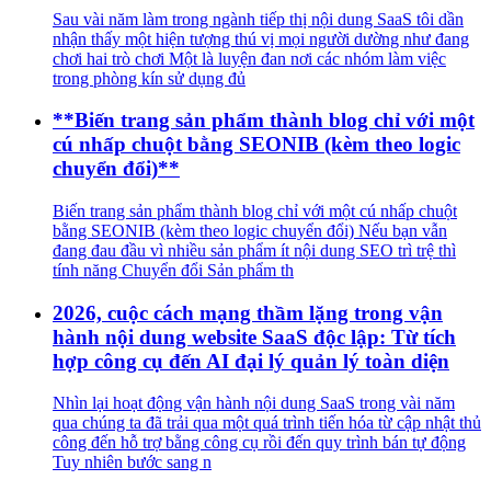
Sau vài năm làm trong ngành tiếp thị nội dung SaaS tôi dần
nhận thấy một hiện tượng thú vị mọi người dường như đang
chơi hai trò chơi Một là luyện đan nơi các nhóm làm việc
trong phòng kín sử dụng đủ
**Biến trang sản phẩm thành blog chỉ với một
cú nhấp chuột bằng SEONIB (kèm theo logic
chuyển đổi)**
Biến trang sản phẩm thành blog chỉ với một cú nhấp chuột
bằng SEONIB (kèm theo logic chuyển đổi) Nếu bạn vẫn
đang đau đầu vì nhiều sản phẩm ít nội dung SEO trì trệ thì
tính năng Chuyển đổi Sản phẩm th
2026, cuộc cách mạng thầm lặng trong vận
hành nội dung website SaaS độc lập: Từ tích
hợp công cụ đến AI đại lý quản lý toàn diện
Nhìn lại hoạt động vận hành nội dung SaaS trong vài năm
qua chúng ta đã trải qua một quá trình tiến hóa từ cập nhật thủ
công đến hỗ trợ bằng công cụ rồi đến quy trình bán tự động
Tuy nhiên bước sang n