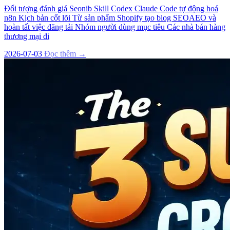
Đối tượng đánh giá Seonib Skill Codex Claude Code tự động hoá
n8n Kịch bản cốt lõi Từ sản phẩm Shopify tạo blog SEOAEO và
hoàn tất việc đăng tải Nhóm người dùng mục tiêu Các nhà bán hàng
thương mại đi
2026-07-03
Đọc thêm →