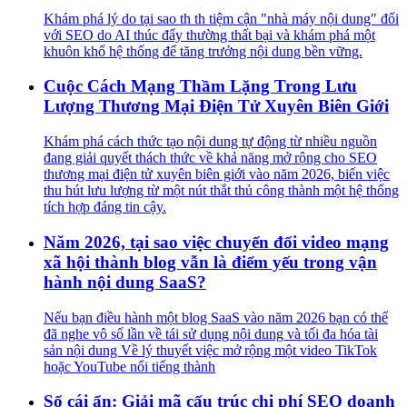
Khám phá lý do tại sao th th tiệm cận "nhà máy nội dung" đối
với SEO do AI thúc đẩy thường thất bại và khám phá một
khuôn khổ hệ thống để tăng trưởng nội dung bền vững.
Cuộc Cách Mạng Thầm Lặng Trong Lưu
Lượng Thương Mại Điện Tử Xuyên Biên Giới
Khám phá cách thức tạo nội dung tự động từ nhiều nguồn
đang giải quyết thách thức về khả năng mở rộng cho SEO
thương mại điện tử xuyên biên giới vào năm 2026, biến việc
thu hút lưu lượng từ một nút thắt thủ công thành một hệ thống
tích hợp đáng tin cậy.
Năm 2026, tại sao việc chuyển đổi video mạng
xã hội thành blog vẫn là điểm yếu trong vận
hành nội dung SaaS?
Nếu bạn điều hành một blog SaaS vào năm 2026 bạn có thể
đã nghe vô số lần về tái sử dụng nội dung và tối đa hóa tài
sản nội dung Về lý thuyết việc mở rộng một video TikTok
hoặc YouTube nổi tiếng thành
Sổ cái ẩn: Giải mã cấu trúc chi phí SEO doanh