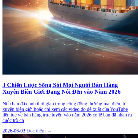
3 Chiến Lược Sống Sót Mọi Người Bán Hàng
Xuyên Biên Giới Đang Nói Đến vào Năm 2026
Nếu bạn đã dành thời gian trong cộng đồng thương mại điện tử
xuyên biên giới hoặc chỉ xem các video do đề xuất của YouTube
liên tục về bán hàng trực tuyến vào năm 2026 có lẽ bạn đã nhận ra
cuộc trò ch
2026-06-03
Đọc thêm →