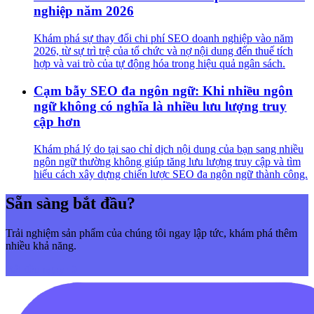
nghiệp năm 2026
Khám phá sự thay đổi chi phí SEO doanh nghiệp vào năm
2026, từ sự trì trệ của tổ chức và nợ nội dung đến thuế tích
hợp và vai trò của tự động hóa trong hiệu quả ngân sách.
Cạm bẫy SEO đa ngôn ngữ: Khi nhiều ngôn
ngữ không có nghĩa là nhiều lưu lượng truy
cập hơn
Khám phá lý do tại sao chỉ dịch nội dung của bạn sang nhiều
ngôn ngữ thường không giúp tăng lưu lượng truy cập và tìm
hiểu cách xây dựng chiến lược SEO đa ngôn ngữ thành công.
Sẵn sàng bắt đầu?
Trải nghiệm sản phẩm của chúng tôi ngay lập tức, khám phá thêm
nhiều khả năng.
Bắt đầu ngay