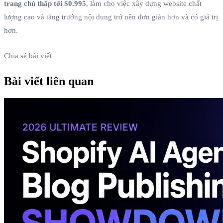
trang chủ thấp tới $0.995
, làm cho việc xây dựng website chất
lượng cao và tăng trưởng nội dung trở nên đơn giản hơn và có giá trị
hơn.
Chia sẻ bài viết
Bài viết liên quan