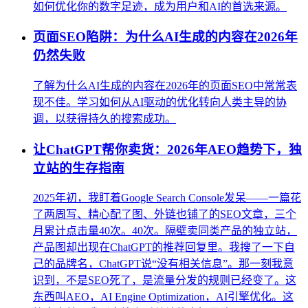
如何优化你的数字足迹，成为用户和AI的首选来源。
页面SEO陷阱：为什么AI生成的内容在2026年
仍然失败
了解为什么AI生成的内容在2026年的页面SEO中常常表
现不佳。学习如何从AI驱动的优化转向人类主导的协
调，以获得持久的搜索成功。
让ChatGPT帮你卖货：2026年AEO趋势下，独
立站的生存指南
2025年初，我盯着Google Search Console发呆——一篇花
了两周写、精心配了图、外链也铺了的SEO文章，三个
月累计点击量40次。40次。隔壁卖同类产品的独立站，
产品图却出现在ChatGPT的推荐回复里。我搜了一下自
己的品牌名，ChatGPT说“没有相关信息”。那一刻我意
识到，不是SEO死了，是流量分发的规则已经变了。这
东西叫AEO，AI Engine Optimization，AI引擎优化。这