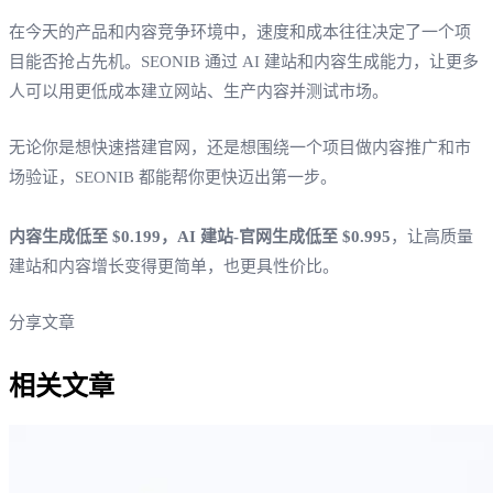
在今天的产品和内容竞争环境中，速度和成本往往决定了一个项
目能否抢占先机。SEONIB 通过 AI 建站和内容生成能力，让更多
人可以用更低成本建立网站、生产内容并测试市场。
无论你是想快速搭建官网，还是想围绕一个项目做内容推广和市
场验证，SEONIB 都能帮你更快迈出第一步。
内容生成低至 $0.199，AI 建站-官网生成低至 $0.995
，让高质量
建站和内容增长变得更简单，也更具性价比。
分享文章
相关文章