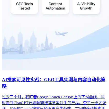
AI搜索可见性实战：GEO工具实测与内容自动化策
略
过去三个月，我盯着Google Search Console上的下滑曲线，同
时看到ChatGPT开始频繁推荐竞争对手的产品。查了一圈才发
现，60%的Google搜索已经不再产生外跳，77%的移动搜索用