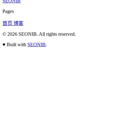
SEONIB
Pages
首页
博客
© 2026
SEONIB
. All rights reserved.
♥
Built with
SEONIB
.