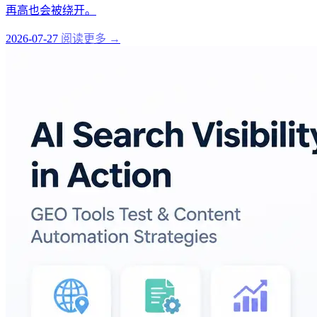
再高也会被绕开。
2026-07-27
阅读更多 →