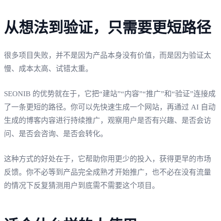
从想法到验证，只需要更短路径
很多项目失败，并不是因为产品本身没有价值，而是因为验证太
慢、成本太高、试错太重。
SEONIB 的优势就在于，它把“建站”“内容”“推广”和“验证”连接成
了一条更短的路径。你可以先快速生成一个网站，再通过 AI 自动
生成的博客内容进行持续推广，观察用户是否有兴趣、是否会访
问、是否会咨询、是否会转化。
这种方式的好处在于，它帮助你用更少的投入，获得更早的市场
反馈。你不必等到产品完全成熟才开始推广，也不必在没有流量
的情况下反复猜测用户到底需不需要这个项目。