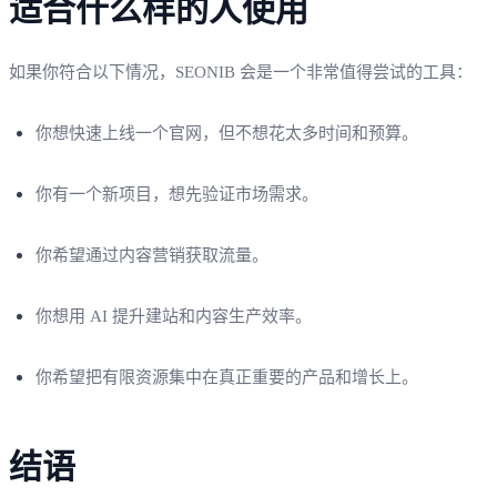
适合什么样的人使用
如果你符合以下情况，SEONIB 会是一个非常值得尝试的工具：
你想快速上线一个官网，但不想花太多时间和预算。
你有一个新项目，想先验证市场需求。
你希望通过内容营销获取流量。
你想用 AI 提升建站和内容生产效率。
你希望把有限资源集中在真正重要的产品和增长上。
结语