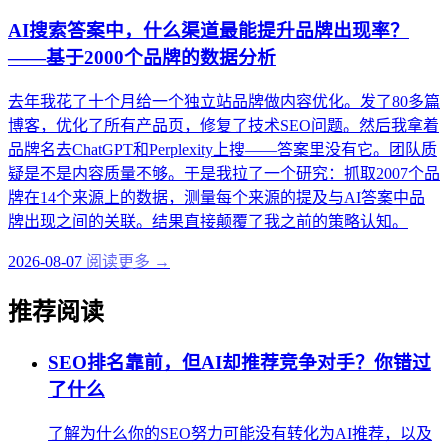
AI搜索答案中，什么渠道最能提升品牌出现率？
——基于2000个品牌的数据分析
去年我花了十个月给一个独立站品牌做内容优化。发了80多篇
博客，优化了所有产品页，修复了技术SEO问题。然后我拿着
品牌名去ChatGPT和Perplexity上搜——答案里没有它。团队质
疑是不是内容质量不够。于是我拉了一个研究：抓取2007个品
牌在14个来源上的数据，测量每个来源的提及与AI答案中品
牌出现之间的关联。结果直接颠覆了我之前的策略认知。
2026-08-07
阅读更多 →
推荐阅读
SEO排名靠前，但AI却推荐竞争对手？你错过
了什么
了解为什么你的SEO努力可能没有转化为AI推荐，以及