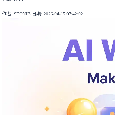
作者: SEONIB
日期: 2026-04-15 07:42:02