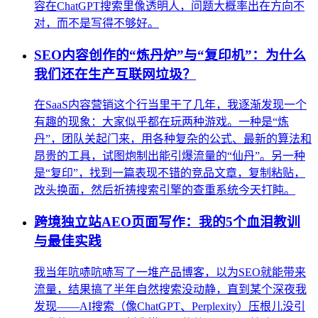
容在ChatGPT搜索里像透明人，问题大概率出在方向不
对，而不是写得不够好。
SEO内容创作的“炼丹炉”与“复印机”：为什么
我们还在生产互联网垃圾？
在SaaS内容营销这个行当里干了几年，我逐渐发现一个
有趣的现象：大家似乎都在玩两种游戏。一种是“炼
丹”，团队关起门来，用各种复杂的公式、最新的算法和
昂贵的工具，试图炮制出能引爆流量的“仙丹”。另一种
是“复印”，找到一篇表现不错的竞品文章，复制粘贴，
改头换面，然后祈祷搜索引擎的查重系统今天打盹。
跨境独立站AEO页面写作：我的5个血泪教训
与最佳实践
我当年吭哧吭哧写了一堆产品博客，以为SEO就能带来
流量，结果搞了半年自然搜索没动静，直到某个深夜我
发现——AI搜索（像ChatGPT、Perplexity）压根儿没引