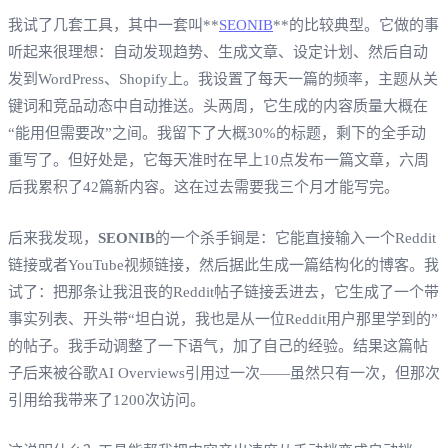
我试了几套工具，其中一套叫**
SEONIB
**的比较典型。它做的事
听起来很理想：自动发现趋势、生成文章、设定计划、然后自动
发到WordPress、Shopify上。我设置了每天一篇的频率，主题从关
键词和竞品动态中自动推送。头两周，它生成的内容质量大概在
“能用但需要改”之间。我留下了大概30%的标题，剩下的全手动
重写了。但好处是，它每天准时在早上10点发布一篇文章，六周
后我累积了42篇新内容。这在过去需要我三个月才能写完。
后来我发现，
SEONIB
的一个杀手锏是：它能直接输入一个Reddit
链接或者YouTube视频链接，然后据此生成一篇结构化的博客。我
试了：把那条让我沮丧的Reddit帖子链接丢进去，它生成了一个带
事实列表、开头带“坦白说，我也是从一位Reddit用户那里学到的”
的帖子。我手动调整了一下语气，加了自己的经验。结果这篇帖
子后来被谷歌AI Overviews引用过一次——虽然只有一次，但那次
引用给我带来了1200次访问。