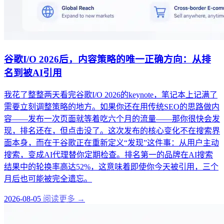
谷歌I/O 2026后，内容策略的唯一正确方向：从排
名到被AI引用
我花了整整两天看完谷歌I/O 2026的keynote，笔记本上记满了
需要立刻调整策略的地方。如果你还在用传统SEO的思路做内
容——发布一次页面就等着吃六个月的流量——那你很快会发
现，排名还在，但点击没了。这次发布的核心变化不在搜索界
面本身，而在于谷歌正在重新定义“发现”这件事：从用户主动
搜索，变成AI代理替你定期检查。排名第一的品牌在AI搜索
结果中的轮换率高达52%，这意味着即使你今天被引用，三个
月后也可能被完全遗忘。
2026-08-05
阅读更多 →