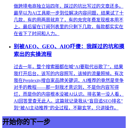
做跨境电商独立站四年，踩过的坑比写过的文章还多。
最早以为AI工具能一步到位解决内容问题，结果试了十
几款，有的用两周就弃了，有的充完年费发现根本用不
上。最后留在订阅列表里的只剩下几款，每款都实实在
在省下了时间和人力。
别被AEO、GEO、AIO吓傻：我踩过的坑和摸
索出的实操流程
过去一年，整个搜索圈都在喊“AI要取代谷歌了”，结果
我打开后台，该写的内容照写，该掉的流量照掉。有次
我在Perplexity搜自家品牌关键词，AI推荐的竟然是竞争
对手的教程——那一刻我才意识到，不是你内容写得
烂，而是你的内容根本没被AI认识。排名第一没人看，
AI回答里查无此人。这篇就记录我从“盲目追SEO排名”
到“被AI主动推荐”的全过程，不聊玄学，只讲操作。
开始你的下一步