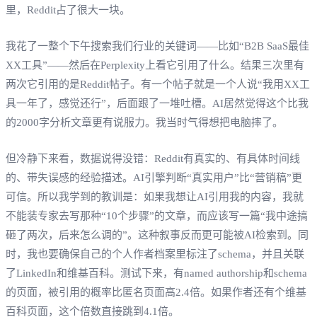
里，Reddit占了很大一块。
我花了一整个下午搜索我们行业的关键词——比如“B2B SaaS最佳
XX工具”——然后在Perplexity上看它引用了什么。结果三次里有
两次它引用的是Reddit帖子。有一个帖子就是一个人说“我用XX工
具一年了，感觉还行”，后面跟了一堆吐槽。AI居然觉得这个比我
的2000字分析文章更有说服力。我当时气得想把电脑摔了。
但冷静下来看，数据说得没错：Reddit有真实的、有具体时间线
的、带失误感的经验描述。AI引擎判断“真实用户”比“营销稿”更
可信。所以我学到的教训是：如果我想让AI引用我的内容，我就
不能装专家去写那种“10个步骤”的文章，而应该写一篇“我中途搞
砸了两次，后来怎么调的”。这种叙事反而更可能被AI检索到。同
时，我也要确保自己的个人作者档案里标注了schema，并且关联
了LinkedIn和维基百科。测试下来，有named authorship和schema
的页面，被引用的概率比匿名页面高2.4倍。如果作者还有个维基
百科页面，这个倍数直接跳到4.1倍。