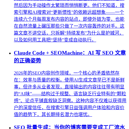
然后因为手动操作太繁琐而悄悄断更。他们不知道，搜
索引擎和AI搜索对“更新惯性”的依赖远超想象——一个
连续六个月每周发布内容的站点，即使外链为零，也能
在自然流量上碾压那些只做了一次内容轰炸的对手。这
篇文章不讲空话，只拆解“持续发布”为什么是护城河，
以及如何用工具把“坚持”变成自动执行。
Claude Code + SEOMachine：AI 写 SEO 文章
的正确姿势
2026年的SEO内容创作领域，一个核心的矛盾依然存
在：效率与质量的权衡。使用AI生成文章早已不是新鲜
事，但许多从业者发现，直接输出的内容往往带有明显
的“AI味”——结构过于规整、语言缺乏行业特有的“颗粒
感”、论点平铺直叙缺乏洞察。这种内容不仅难以获得用
户的深度信任，在搜索引擎日益强调用户体验和内容价
值的趋势下，其长期排名潜力也堪忧。
SEO 批量生成：当你的博客需要变成工厂流水