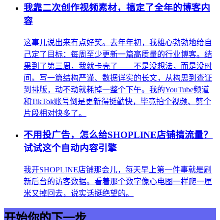
我靠二次创作视频素材，搞定了全年的博客内
容
这事儿说出来有点好笑。去年年初，我雄心勃勃地给自
己定了目标：每周至少更新一篇高质量的行业博客。结
果到了第三周，我就卡壳了——不是没想法，而是没时
间。写一篇结构严谨、数据详实的长文，从构思到查证
到排版，动不动就耗掉一整个下午。我的YouTube频道
和TikTok账号倒是更新得挺勤快，毕竟拍个视频、剪个
片段相对快多了。
不用投广告，怎么给SHOPLINE店铺搞流量？
试试这个自动内容引擎
我开SHOPLINE店铺那会儿，每天早上第一件事就是刷
新后台的访客数据。看着那个数字像心电图一样爬一厘
米又掉回去，说实话挺绝望的。
开始你的下一步