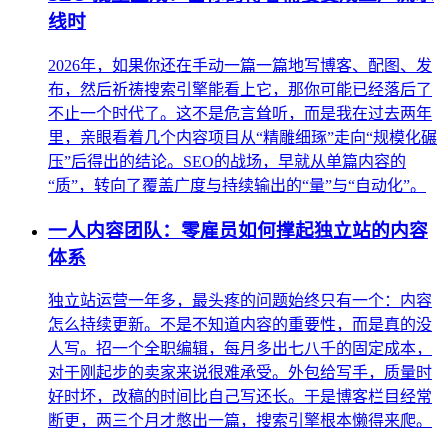
线时
2026年，如果你还在手动一篇一篇地写博客、配图、发
布，然后祈祷搜索引擎能看上它，那你可能已经落后了
不止一个时代了。这不是危言耸听，而是我在过去两年
里，亲眼看着几个内容项目从“精雕细琢”走向“规模化碾
压”后得出的结论。SEO的战场，早就从单篇内容的
“质”，转向了覆盖广度与持续输出的“量”与“自动化”。
一人内容团队：零雇员如何撑起独立站的内容
体系
独立站运营一年多，最头疼的问题始终只有一个：内容
怎么持续更新。不是不知道内容的重要性，而是真的没
人写。招一个全职编辑，每月多出七八千的固定成本，
对于刚起步的卖家来说很难承受。外包给写手，质量时
好时坏，改稿的时间比自己写还长。于是博客栏目经常
断更，两三个月才憋出一篇，搜索引擎根本懒得来爬。