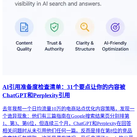
AI引用准备度检查清单：31个要点让你的内容被
ChatGPT和Perplexity引用
去年我帮一个日均流量10万的电商站点优化内容策略，发现一
个诡异现象：他们有三篇指南在Google搜索结果页分别排第
1、第3、第6位，但连续三个月，ChatGPT和Perplexity在回答
相关问题时从未引用他们任何一篇。反而是排在第8位的竞品