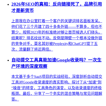
2026年SEO的真相：反向链接死了，品牌引用
才是新货币
上周我在办公室盯着一个客户的关键词排名面板发呆。
他们花了三个月建了四十多条外链——不算多，但也不
算少，按照2023年的标准绝对够让首页候选人们挠头。
结果呢？排名纹丝不动。反倒是隔壁一个根本没做外链
的竞争对手，莫名其妙被Perplexity和ChatGPT提了五
次，流量翻了将近两倍。
自动提交工具真能加速Google收录吗？一次生
产环境的深度观察
本文基于多个SaaS项目的实战经验，深度剖析自动提交
工具对Google收录速度的真实影响。探讨了从“加速”到
“噪音”的转变，工具角色的演变，以及收录速度的终极
瓶颈。最后，分享了一个务实的混合策略与常见问题解
答。