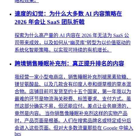
略和效果。
速度的幻觉：为什么大多数 AI 内容策略在
2026 年会让 SaaS 团队折戟
探索为什么高产量的 AI 内容在 2026 年无法为 SaaS 公
司带来成效，以及如何从“幽灵库”转型为以价值驱动的
系统化智能策略，以实现可持续的有机增长。
跨境销售睡眠补充剂：真正提升排名的内容
我经营一家小型电商店，销售睡眠补充剂褪黑素软糖、
镁甘氨酸盐、以及几款含有印度人参和缬草根的草本混
合物。店铺目前可发货至约十五个国家，第一年我以为
最难的环节是物流海关税费、标签要求、支付方式。虽
然这部分确实不易，但还能应付。差点让业务崩溃的，
竟然是内容。 当你销售像睡眠补充剂这样的实物产品
时，产品页面是根基。人们在搜索品牌名或特定成分后
会进入这些页面。但对大多数流量那些在 Google 中输入
bes