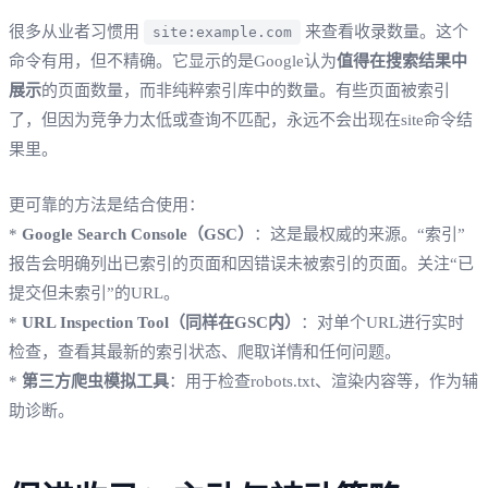
很多从业者习惯用
来查看收录数量。这个
site:example.com
命令有用，但不精确。它显示的是Google认为
值得在搜索结果中
展示
的页面数量，而非纯粹索引库中的数量。有些页面被索引
了，但因为竞争力太低或查询不匹配，永远不会出现在site命令结
果里。
更可靠的方法是结合使用：
*
Google Search Console（GSC）
：这是最权威的来源。“索引”
报告会明确列出已索引的页面和因错误未被索引的页面。关注“已
提交但未索引”的URL。
*
URL Inspection Tool（同样在GSC内）
：对单个URL进行实时
检查，查看其最新的索引状态、爬取详情和任何问题。
*
第三方爬虫模拟工具
：用于检查robots.txt、渲染内容等，作为辅
助诊断。