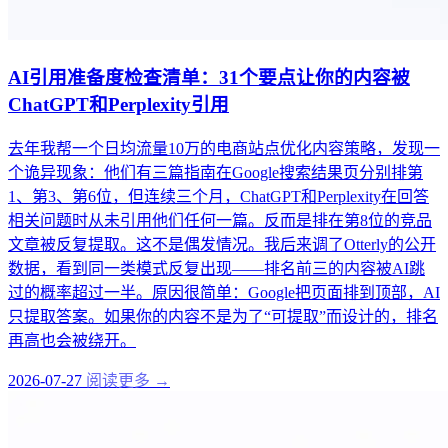
AI引用准备度检查清单：31个要点让你的内容被
ChatGPT和Perplexity引用
去年我帮一个日均流量10万的电商站点优化内容策略，发现一
个诡异现象：他们有三篇指南在Google搜索结果页分别排第
1、第3、第6位，但连续三个月，ChatGPT和Perplexity在回答
相关问题时从未引用他们任何一篇。反而是排在第8位的竞品
文章被反复提取。这不是偶发情况。我后来调了Otterly的公开
数据，看到同一类模式反复出现——排名前三的内容被AI跳
过的概率超过一半。原因很简单：Google把页面排到顶部，AI
只提取答案。如果你的内容不是为了“可提取”而设计的，排名
再高也会被绕开。
2026-07-27
阅读更多 →