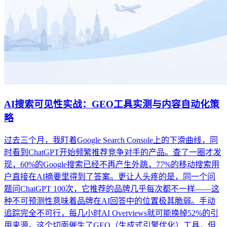
AI搜索可见性实战：GEO工具实测与内容自动化策
略
过去三个月，我盯着Google Search Console上的下滑曲线，同
时看到ChatGPT开始频繁推荐竞争对手的产品。查了一圈才发
现，60%的Google搜索已经不再产生外跳，77%的移动搜索用
户直接在AI摘要里得到了答案。更让人头疼的是，同一个问
题问ChatGPT 100次，它推荐的品牌几乎每次都不一样——这
种不可预测性意味着品牌在AI回答中的位置极其脆弱。手动
追踪完全不可行，每几小时AI Overviews就可能换掉52%的引
用来源。这个切面催生了GEO（生成式引擎优化）工具，但