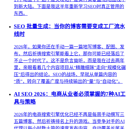
到新大陆。下面是我这半年重新学习SEO时真正管用的
东西。
SEO 批量生成：当你的博客需要变成工厂流水
线时
2026年，如果你还在手动一篇一篇地写博客、配图、发
布，然后祈祷搜索引擎能看上它，那你可能已经落后了
不止一个时代了。这不是危言耸听，而是我在过去两年
里，亲眼看着几个内容项目从“精雕细琢”走向“规模化碾
压”后得出的结论。SEO的战场，早就从单篇内容的
“质”，转向了覆盖广度与持续输出的“量”与“自动化”。
AI SEO 2026：电商从业者必须掌握的7种AI工
具与策略
2026年的电商搜索引擎优化已经不再是每周手动撰写三
五篇博客、然后祈祷排名上升的游戏。当竞争对手的AI
代理以每小时数十篇的速度发布内容、自动覆盖长尾关