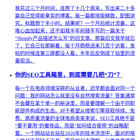
我花过三个月时间，连熬了十几个周末，写出来二十多
篇自己觉得能拿奖的博客。每一篇都排版精致，配图讲
究，标题想了半小时。结果呢？一个月后统计流量，这
堆心血加起来，还不如我半年前随手写的一篇关于
“Shopify产品描述怎么写”的旧文章。那篇旧文我早就忘
了，它自己在那躺着，每个月稳稳送来几百个访客，发
帖的时候连第三屏都没人看，半年后反倒成了站里的流
量担当。
你的SEO工具箱里，到底需要几把“刀”？
每一个在电商领域深耕的从业者，迟早都会面对同一个
问题：我的网站怎么就是没有自然搜索流量？答案通常
不会藏在某个单一的秘诀里，而是要理解一个由不同职
能部件构成的生态。对于希望从搜索引擎获取持续、免
费、高质量流量的全球电商卖家来说，SEO工具绝不是
“要不要用”的奢侈品，而是“如何组合使用”的战略配
置。一个网站站长站在2026年的技术洪流中，面对的核