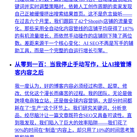
键词并实时调整策略时，依赖人工创作周期的卖家发现
自己正被缓慢挤出搜索结果首页。这不是危言耸听——
在过去六个月里，我们跟踪了42个Shopify店铺的流量变
化，那些采用全自动化内容管线的店铺平均获得了187%
的有机流量增长，而依然手动操作的店铺则下降了两位
数。差距来源于一个核心变化：AI SEO不再是写手的辅
助工具，而是一个完整的自运行增长引擎。
从零到一百：当我停止手动写作，让AI接管博
客内容之后
我一度认为，好的博客内容必须经过构思、起草、修
改、优化这个漫长而痛苦的过程。我的团队，无论是做
跨境电商独立站，还是做全球内容营销，大部分时间都
耗在了“生产”这个环节上。我们研究关键词，分析竞
品，绞尽脑汁让一篇文章既符合SEO又具备可读性。直
到我发现，我们陷入了巨大的效率陷阱——我们花了
90%的时间在“制造”内容上，却只用了10%的时间思考策