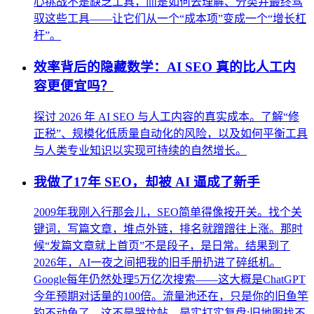
心挑战不是缺乏工具，而是如何去理解、分类并最终驾
驭这些工具——让它们从一个“成本项”变成一个“增长杠
杆”。
效率背后的隐藏数学：AI SEO 真的比人工内
容更便宜吗？
探讨 2026 年 AI SEO 与人工内容的真实成本。了解“修
正税”、规模化低质量自动化的风险，以及如何平衡工具
与人类专业知识以实现可持续的自然增长。
我做了17年 SEO，却被 AI 逼成了新手
2009年我刚入行那会儿，SEO简单得像按开关。找个关
键词，写篇文章，堆点外链，排名就蹭蹭往上涨。那时
候“发篇文章就上首页”不是段子，是日常。结果到了
2026年，AI一夜之间把我的旧手册扔进了碎纸机。
Google每年仍然处理5万亿次搜索——这大概是ChatGPT
今年预期对话量的100倍。流量池还在，只是你的旧鱼竿
钓不动鱼了。这不是哭坟帖，是实打实复盘:旧地图找不