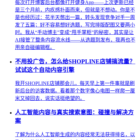
每次打开博客后台都像打开健身App——上次更新已经
是三个月前，内疚感扑面而来，但就是不想动。你是不
是也经历过：花半天憋出一篇，转头发现竞争对手一周
发了五篇；好不容易想好选题，写完排版配图又要两小
时。我从“手动博主”变成“甩手掌柜”的秘密，其实是让
AI接管了整条内容流水线——从选题到发布，我再也不
用亲自碰编辑框。
不用投广告，怎么给SHOPLINE店铺搞流量？
试试这个自动内容引擎
我开SHOPLINE店铺那会儿，每天早上第一件事就是刷
新后台的访客数据。看着那个数字像心电图一样爬一厘
米又掉回去，说实话挺绝望的。
人工智能内容与真实搜索意图：碰撞与解决方
案
了解为什么人工智能生成的内容经常无法获得排名，以