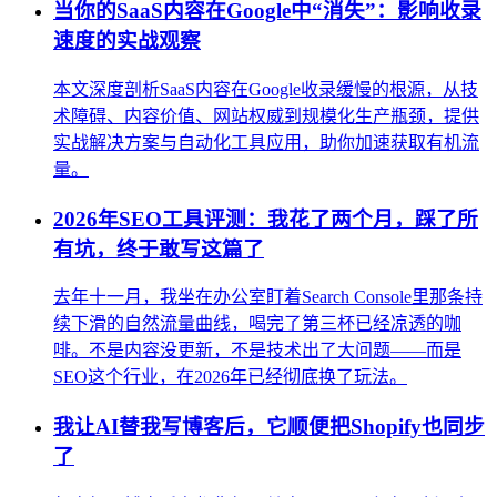
当你的SaaS内容在Google中“消失”：影响收录
速度的实战观察
本文深度剖析SaaS内容在Google收录缓慢的根源，从技
术障碍、内容价值、网站权威到规模化生产瓶颈，提供
实战解决方案与自动化工具应用，助你加速获取有机流
量。
2026年SEO工具评测：我花了两个月，踩了所
有坑，终于敢写这篇了
去年十一月，我坐在办公室盯着Search Console里那条持
续下滑的自然流量曲线，喝完了第三杯已经凉透的咖
啡。不是内容没更新，不是技术出了大问题——而是
SEO这个行业，在2026年已经彻底换了玩法。
我让AI替我写博客后，它顺便把Shopify也同步
了