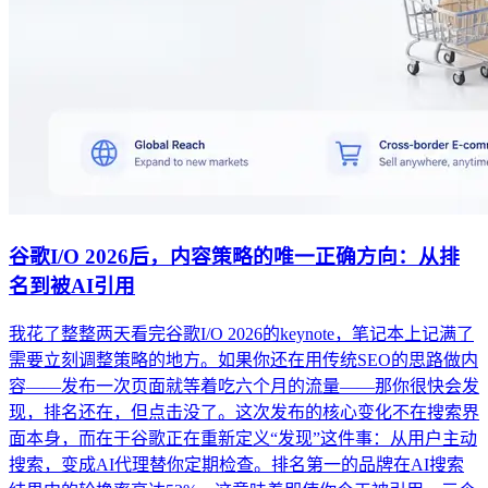
谷歌I/O 2026后，内容策略的唯一正确方向：从排
名到被AI引用
我花了整整两天看完谷歌I/O 2026的keynote，笔记本上记满了
需要立刻调整策略的地方。如果你还在用传统SEO的思路做内
容——发布一次页面就等着吃六个月的流量——那你很快会发
现，排名还在，但点击没了。这次发布的核心变化不在搜索界
面本身，而在于谷歌正在重新定义“发现”这件事：从用户主动
搜索，变成AI代理替你定期检查。排名第一的品牌在AI搜索