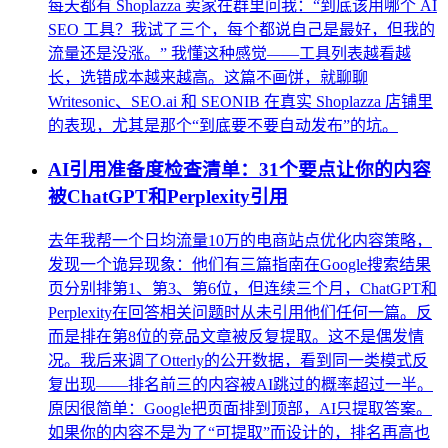
每天都有 Shoplazza 卖家在群里问我：“到底该用哪个 AI
SEO 工具？我试了三个，每个都说自己是最好，但我的
流量还是没涨。” 我懂这种感觉——工具列表越看越
长，选错成本越来越高。这篇不画饼，就聊聊
Writesonic、SEO.ai 和 SEONIB 在真实 Shoplazza 店铺里
的表现，尤其是那个“到底要不要自动发布”的坑。
AI引用准备度检查清单：31个要点让你的内容
被ChatGPT和Perplexity引用
去年我帮一个日均流量10万的电商站点优化内容策略，
发现一个诡异现象：他们有三篇指南在Google搜索结果
页分别排第1、第3、第6位，但连续三个月，ChatGPT和
Perplexity在回答相关问题时从未引用他们任何一篇。反
而是排在第8位的竞品文章被反复提取。这不是偶发情
况。我后来调了Otterly的公开数据，看到同一类模式反
复出现——排名前三的内容被AI跳过的概率超过一半。
原因很简单：Google把页面排到顶部，AI只提取答案。
如果你的内容不是为了“可提取”而设计的，排名再高也