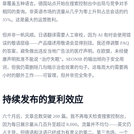
章覆盖五种语言。德国站点开始在搜索控制台中出现与竞争对手
相同的查询。非英语市场的流量从几乎为零上升到占总会话的约
35%。这是最大的运营胜利。
但并非一帆风顺。日语翻译需要人工审校，因为 AI 有时会使用错
误的敬语层级——产品描述用敬语会显得别扭。我还得调整 FAQ
的答案，避免做出违反当地广告法的医疗声明。在欧盟，未经健
康声明批准不能说 “治疗失眠”。SEONIB 的输出倾向于安全用
词，但我仍需删除几句暗示治愈效果的句子。这每周大约需要两
小时的额外工作——可管理，但并非完全免手。
持续发布的复利效应
六个月后，文章总数突破 200 篇。我不再每天检查搜索控制台，
因为每日展示量从几百升至超过 8,000。流量并不均匀——英文仍
占主导，但德语和法语已经成为有意义的第二、第三市场。一个