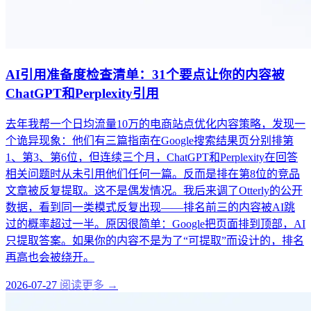
AI引用准备度检查清单：31个要点让你的内容被
ChatGPT和Perplexity引用
去年我帮一个日均流量10万的电商站点优化内容策略，发现一
个诡异现象：他们有三篇指南在Google搜索结果页分别排第
1、第3、第6位，但连续三个月，ChatGPT和Perplexity在回答
相关问题时从未引用他们任何一篇。反而是排在第8位的竞品
文章被反复提取。这不是偶发情况。我后来调了Otterly的公开
数据，看到同一类模式反复出现——排名前三的内容被AI跳
过的概率超过一半。原因很简单：Google把页面排到顶部，AI
只提取答案。如果你的内容不是为了“可提取”而设计的，排名
再高也会被绕开。
2026-07-27
阅读更多 →