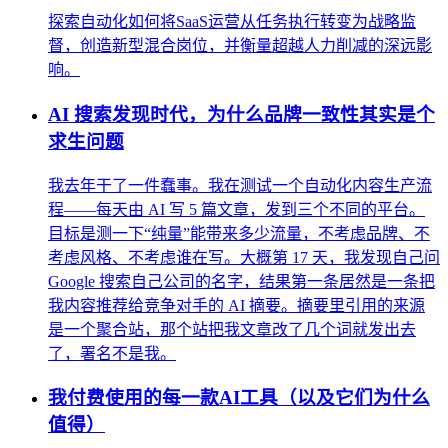
探索自动化如何将SaaS运营从任务执行转变为战略监
督，创造新型混合岗位，并衡量超越人力削减的深远影
响。
AI 搜索发现时代，为什么品牌一致性其实是个
求生问题
我去年干了一件蠢事。我在测试一个自动化内容生产流
程——每天由 AI 写 5 篇文章，发到三个不同的平台。
目标是测一下“纯量”能带来多少流量，不考虑品牌、不
考虑风格、不考虑谁在写。大概第 17 天，我发现自己问
Google 搜索自己公司的名字，结果第一条居然是一条把
我内容推荐给竞争对手的 AI 摘要。摘要里引用的来源
是一个聚合站，那个站把我文章改了几个词就发出去
了，署名不是我。
我付费使用的每一款AI工具（以及它们为什么
值得）