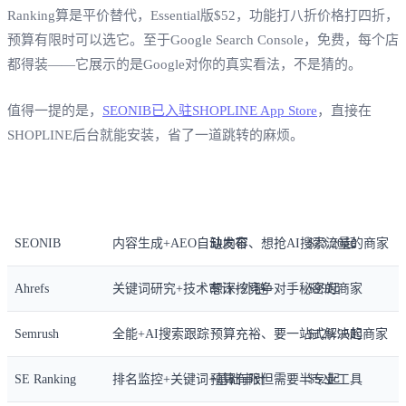
Ranking算是平价替代，Essential版$52，功能打八折价格打四折，
预算有限时可以选它。至于Google Search Console，免费，每个店
都得装——它展示的是Google对你的真实看法，不是猜的。
值得一提的是，
SEONIB已入驻SHOPLINE App Store
，直接在
SHOPLINE后台就能安装，省了一道跳转的麻烦。
工具
核心能力
最佳适合
价格（月）
SEONIB
内容生成+AEO自动发布
缺内容、想抢AI搜索流量的商家
$23.20起
Ahrefs
关键词研究+技术审计+外链
想深挖竞争对手秘密的商家
$99起
Semrush
全能+AI搜索跟踪
预算充裕、要一站式解决的商家
$129.95起
SE Ranking
排名监控+关键词+基础审计
预算有限但需要半专业工具
$52起