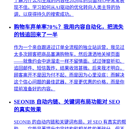
了解为什么AI生成的内容在2026年的页面SEO中常常表
现不佳。学习如何从AI驱动的优化转向人类主导的协
调，以获得持久的搜索成功。
购物车弃单率70%？我用内容自动化，把流失
的钱追回来了一半
作为一个亲自跟进过订单全流程的独立站运营，我见过
太多次顾客把商品塞满购物车，然后潇洒地关掉页面
——就像约会中途溜走一样不留情面。试过弹窗折扣、
追回邮件、短信轰炸，结果收效甚微。后来我才明白，
顾客离开不是因为付不起，而是因为心里没底；而解决
这个信心问题的最佳武器，不是更优惠的价格，而是你
提前准备好的内容。
SEONIB 自动内链、关键词布局功能对 SEO
的真实效果
SEONIB 的自动内链和关键词布局，对 SEO 有真实的帮
助——它能显著提升内容结构和相关性的基础分，但不