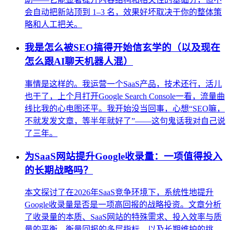
会自动把新站顶到 1–3 名，效果好坏取决于你的整体策
略和人工把关。
我是怎么被SEO搞得开始信玄学的（以及现在
怎么跟AI聊天机器人混）
事情是这样的。我运营一个SaaS产品，技术还行，活儿
也干了，上个月打开Google Search Console一看，流量曲
线比我的心电图还平。我开始没当回事，心想“SEO嘛，
不就发发文章，等半年就好了”——这句鬼话我对自己说
了三年。
为SaaS网站提升Google收录量：一项值得投入
的长期战略吗？
本文探讨了在2026年SaaS竞争环境下，系统性地提升
Google收录量是否是一项高回报的战略投资。文章分析
了收录量的本质、SaaS网站的特殊需求、投入效率与质
量的平衡、衡量回报的多层指标，以及长期维护的挑