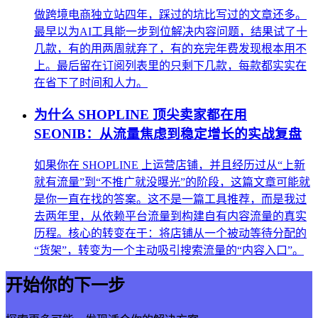
做跨境电商独立站四年，踩过的坑比写过的文章还多。
最早以为AI工具能一步到位解决内容问题，结果试了十
几款，有的用两周就弃了，有的充完年费发现根本用不
上。最后留在订阅列表里的只剩下几款，每款都实实在
在省下了时间和人力。
为什么 SHOPLINE 顶尖卖家都在用
SEONIB：从流量焦虑到稳定增长的实战复盘
如果你在 SHOPLINE 上运营店铺，并且经历过从“上新
就有流量”到“不推广就没曝光”的阶段，这篇文章可能就
是你一直在找的答案。这不是一篇工具推荐，而是我过
去两年里，从依赖平台流量到构建自有内容流量的真实
历程。核心的转变在于：将店铺从一个被动等待分配的
“货架”，转变为一个主动吸引搜索流量的“内容入口”。
开始你的下一步