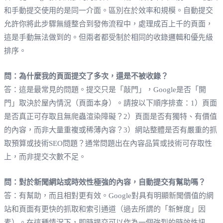
和手動提交使用的是同一介面。區別在於效率和規模。自動提交
允許你將此步驟無縫整合到發佈流程中，處理成百上千的頁面，
這是手動無法做到的。但兩者都受制於相同的收錄邏輯和優先級
排序。
問：為什麼我的頁面提交了多次，還是不被收錄？
答：這是最常見的問題。提交只是「敲門」，Google是否「開
門」取決於屋內情況（頁面本身）。請按以下順序排查：1）頁面
是否真正可存取且無爬蟲渲染障礙？2）頁面是否有獨特、有價值
的內容，而非大量重複或稀薄內容？3）網站整體是否有嚴重的抓
取預算或技術SEO問題？通常問題出在內容品質或技術可存取性
上，而非提交次數不足。
問：對於新聞網站或時效性極強的內容，自動提交有幫助嗎？
答：有幫助，而且相對更有效。Google對具有明顯新聞價值的網
站和頁面有更快的抓取和索引通道（過去所謂的「新鮮度」因
素）。在這種情況下，即時提交可以作為一個強烈的時效性訊