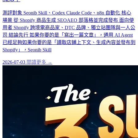
測評對象 Seonib Skill、Codex Claude Code、n8n 自動化 核心
場景 從 Shopify 商品生成 SEOAEO 部落格並完成發布 面向使
用者 Shopify 跨境電商品家、DTC 品牌、獨立站團隊與一人公
司 結論先行 如果你要的是「寫出一篇文章」，通用 AI Agent
已經足夠如果你要的是「讀取店鋪上下文、生成內容並發布到
Shopify」，Seonib Skill
2026-07-03
閱讀更多 →