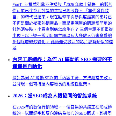
YouTube 推薦引擎不停播放「2026 年線上銷售」的影片
你可能已注意到討論的焦點已經改變。 「靠代發貨致
富」的時代已結束。現在點擊率與參與度最高的影片已
不再是關於祕密熱銷產品，而是更深層的問題當簡單的
錢路消失時，小賣家到底怎麼生存？ 三個主題不斷重複
出現。以下逐一說明每個主題以及大多數人仍未察覺的
那個底層微妙變化。 此類最受歡迎的影片都有類似的標
題
內容工廠謬誤：為何 AI 驅動的 SEO 需要的不
僅僅是自動化
探討為何 AI 驅動 SEO 的「內容工廠」方法經常失敗，
並發現一個可持續內容增長的系統性框架。
2026：當SEO成為人機協同的智能系統
在2026年的數位行銷領域，一個普遍的共識正在形成傳
統的、以關鍵字和反向連結為核心的SEO範式，其邊際