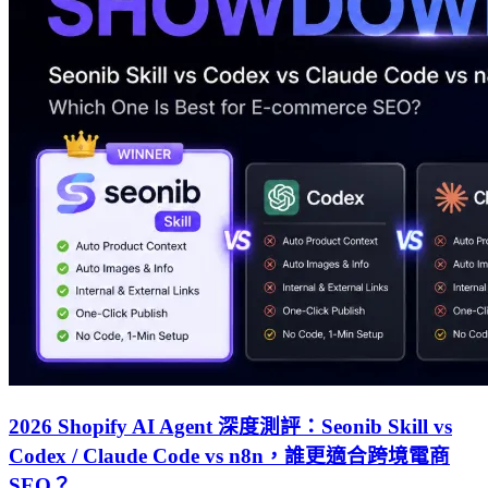
2026 Shopify AI Agent 深度測評：Seonib Skill vs
Codex / Claude Code vs n8n，誰更適合跨境電商
SEO？