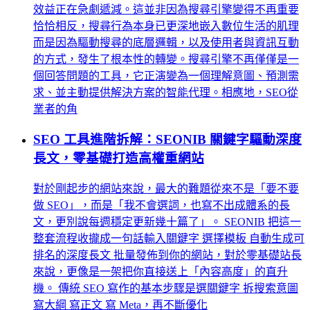
效益正在急劇遞減。這並非因為搜尋引擎變得不再重要
恰恰相反，搜尋行為本身已更深地嵌入數位生活的肌理
而是因為驅動搜尋的底層邏輯，以及使用者與資訊互動
的方式，發生了根本性的轉變。搜尋引擎不再僅僅是一
個回答問題的工具，它正演變為一個理解意圖、預測需
求、並主動提供解決方案的智能代理。相應地，SEO從
業者的角
SEO 工具進階拆解：SEONIB 關鍵字驅動深度
長文，零基礎打造高權重網站
對於剛起步的網站來說，最大的難題從來不是「要不要
做 SEO」，而是「我不會選詞，也寫不出成體系的長
文，更別說每週穩定更新幾十篇了」。 SEONIB 把這一
整套流程收攏成一句話輸入關鍵字 選擇模板 自動生成可
排名的深度長文 批量發佈到你的網站，對於零基礎站長
來說，更像是一架把你直接送上「內容高度」的直升
機。 傳統 SEO 寫作的基本步驟是選關鍵字 拆搜索意圖
寫大綱 寫正文 寫 Meta，再不斷優化