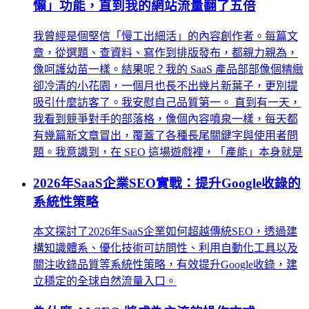
懶」功能，直到我的網站流量翻了五倍
我曾經是個堅信「慢工出細活」的內容創作者。每篇文
章，從選題、查資料、寫作到排版發布，都親力親為，
像呵護幼苗一樣。結果呢？我的 SaaS 產品部部像個精緻
卻冷清的小花園，一個月也長不出幾片新葉子，更別提
吸引什麼訪客了。我安慰自己品質第一。 直到有一天，
我看到競爭對手的部落格，像個內容噴泉一樣，每天都
有幾篇新文章冒出，覆蓋了各種長尾關鍵字與使用者問
題。我意識到，在 SEO 這場遊戲裡，「產能」本身就是
2026年SaaS企業SEO實戰：提升Google收錄的
系統性策略
本文探討了2026年SaaS企業如何超越傳統SEO，透過建
構知識體系、優化技術可訪問性、利用自動化工具以及
關注收錄品質等系統性策略，有效提升Google收錄，建
立穩定的全球自然流量入口。