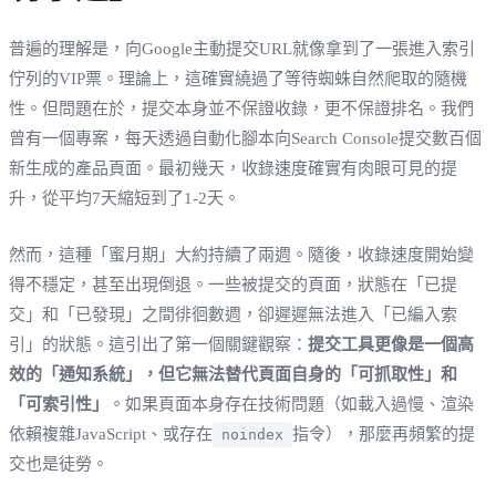
普遍的理解是，向Google主動提交URL就像拿到了一張進入索引
佇列的VIP票。理論上，這確實繞過了等待蜘蛛自然爬取的隨機
性。但問題在於，提交本身並不保證收錄，更不保證排名。我們
曾有一個專案，每天透過自動化腳本向Search Console提交數百個
新生成的產品頁面。最初幾天，收錄速度確實有肉眼可見的提
升，從平均7天縮短到了1-2天。
然而，這種「蜜月期」大約持續了兩週。隨後，收錄速度開始變
得不穩定，甚至出現倒退。一些被提交的頁面，狀態在「已提
交」和「已發現」之間徘徊數週，卻遲遲無法進入「已編入索
引」的狀態。這引出了第一個關鍵觀察：
提交工具更像是一個高
效的「通知系統」，但它無法替代頁面自身的「可抓取性」和
「可索引性」
。如果頁面本身存在技術問題（如載入過慢、渲染
依賴複雜JavaScript、或存在
指令），那麼再頻繁的提
noindex
交也是徒勞。