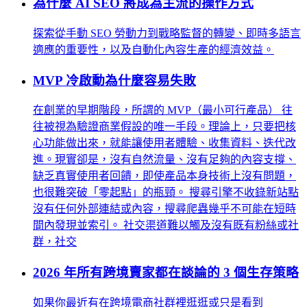
為什麼 AI SEO 將成為主流的操作方式
探索從手動 SEO 勞動力到戰略監督的轉變、即時多語言
適應的重要性，以及自動化內容生產的經濟效益。
MVP 冷啟動為什麼容易失敗
在創業的早期階段，所謂的 MVP（最小可行產品） 往
往被視為驗證商業假設的唯一手段。理論上，只要把核
心功能做出來，就能讓使用者體驗、收集資料、迭代改
進。現實卻是，沒有自然流量、沒有足夠的內容支撐、
缺乏真實使用者回饋，即使產品本身技術上沒有問題，
也很難突破「零起點」的瓶頸。 搜尋引擎不收錄新站點
沒有任何外部連結或內容，搜尋爬蟲幾乎不可能在短時
間內發現並索引。 社交渠道難以觸及沒有既有粉絲或社
群，社交
2026 年所有跨境賣家都在談論的 3 個生存策略
如果你最近有在跨境電商社群裡逛逛或只是看到