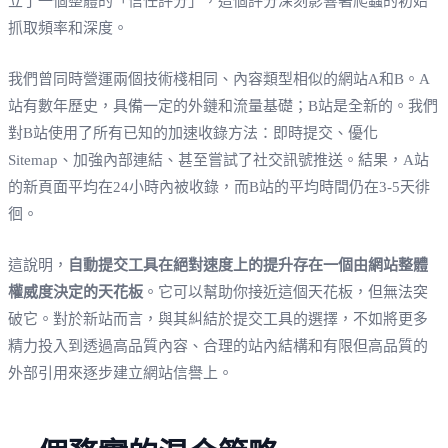
立了一個整體的「信任評分」，這個評分深刻影響著爬蟲的初始
抓取頻率和深度。
我們曾同時營運兩個技術棧相同、內容類型相似的網站A和B。A
站有數年歷史，具備一定的外鏈和流量基礎；B站是全新的。我們
對B站使用了所有已知的加速收錄方法：即時提交、優化
Sitemap、加強內部連結、甚至嘗試了社交訊號推送。結果，A站
的新頁面平均在24小時內被收錄，而B站的平均時間仍在3-5天徘
徊。
這說明，
自動提交工具在絕對速度上的提升存在一個由網站整體
權威度決定的天花板
。它可以幫助你接近這個天花板，但無法突
破它。對於新站而言，與其糾結於提交工具的選擇，不如將更多
精力投入到透過高品質內容、合理的站內結構和有限但高品質的
外部引用來逐步建立網站信譽上。