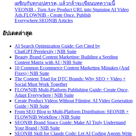
เผชิญกับทุกอุปสรรค, แล้วกล้าจะเขียนบทความนี้
VEONIB - Turn Any Product URL into Stunning AI Video
Ads.
FLOWNIB - Create Once. Publish
Everywhere.
SEONIB Articles
อัปเดตล่าสุด
AI Search Optimization Guide: Get Cited by
ChatGPT/Perplexity | NIB Suite
Beauty Brand Content Marketing: Building a Seeding
Content Matrix with AI | NIB Suite
10 Common Ecommerce Content Marketing Mistakes (And
Fixes) | NIB Suite
The Content Triad for DTC Brands: Why SEO + Video +
Social Must Work Together
FLOWNIB Multi-Platform Publishing Guide: Create Once,
Adapt Everywhere | NIB Suite
Create Product Videos Without Filming: AI Video Generation
Guide | NIB Suite
From SEO Blog to Multi-Platform Distribution: SEONIB +
FLOWNIB Workflow | NIB Suite
SEONIB Brand Space Guide: Make AI Truly Understand
Your Brand | NIB Suite
SEONIB Skill for Claude Code: Let AI Coding Agents Write