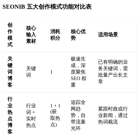
SEONIB 五大创作模式功能对比表
创
核心
作
消耗
核心优
输入
适用场景
模
积分
势
素材
式
关
极速生
已有明确的业
键
成，深
关键
务关键词，需
词
1
度聚焦
词
批量产出长文
博
SEO 权
章
客
重
行
追踪全
业
行业
1 + 1
网趋
紧跟时政或行
(获
热
词 +
势，自
业新闻，通过
取热
点
实时
带流量
热词截流
点)
博
热点
光环
客