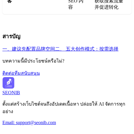
客
SEO 内
获取搜索流量
容
并促进转化
สารบัญ
一、建议先配置品牌空间
二、 五大创作模式：按需选择
บทความนี้มีประโยชน์หรือไม่?
ติดต่อทีมสนับสนุน
SEONIB
ตั้งแต่สร้างเว็บไซต์จนถึงอัปเดตเนื้อหา ปล่อยให้ AI จัดการทุก
อย่าง
Email:
support@seonib.com