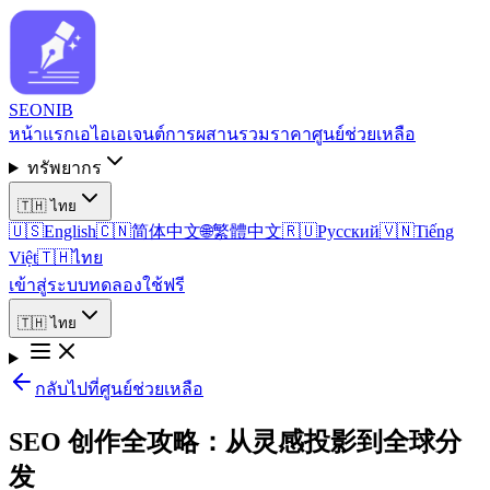
SEO
NIB
หน้าแรก
เอไอเอเจนต์
การผสานรวม
ราคา
ศูนย์ช่วยเหลือ
ทรัพยากร
🇹🇭
ไทย
🇺🇸
English
🇨🇳
简体中文
🌐
繁體中文
🇷🇺
Русский
🇻🇳
Tiếng
Việt
🇹🇭
ไทย
เข้าสู่ระบบ
ทดลองใช้ฟรี
🇹🇭
ไทย
กลับไปที่ศูนย์ช่วยเหลือ
SEO 创作全攻略：从灵感投影到全球分
发