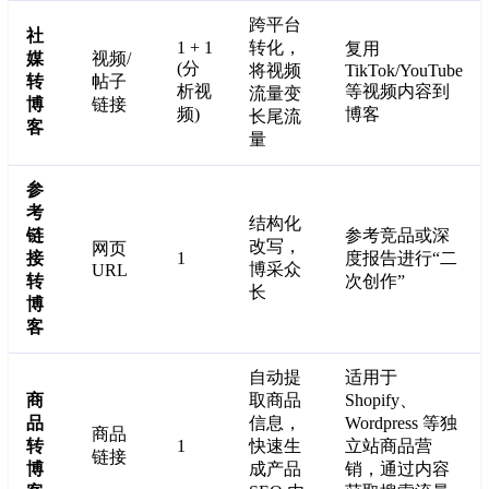
跨平台
社
1 + 1
转化，
复用
媒
视频/
(分
将视频
TikTok/YouTube
转
帖子
析视
等视频内容到
流量变
博
链接
频)
博客
长尾流
客
量
参
考
结构化
链
参考竞品或深
改写，
网页
接
1
度报告进行“二
博采众
URL
转
次创作”
长
博
客
自动提
适用于
商
取商品
Shopify、
品
信息，
Wordpress 等独
商品
转
1
快速生
立站商品营
链接
博
成产品
销，通过内容