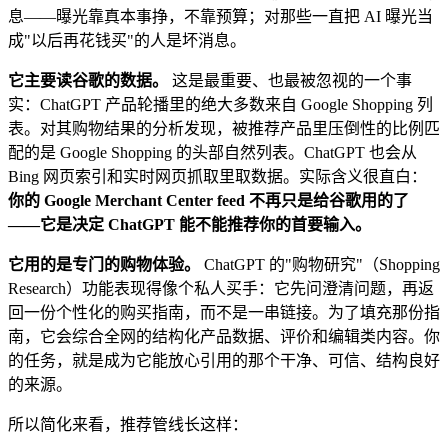
息——曝光靠真本事挣，不靠预算；对那些一直把 AI 曝光当
成"以后再花钱买"的人是坏消息。
它主要读谷歌的数据。
这是最重要、也最被忽视的一个事
实：ChatGPT 产品轮播里的绝大多数来自 Google Shopping 列
表。对其购物结果的分析发现，被推荐产品里压倒性的比例匹
配的是 Google Shopping 的头部自然列表。ChatGPT 也会从
Bing 网页索引和实时网页抓取里取数据。实际含义很直白：
你的 Google Merchant Center feed 不再只是给谷歌用的了
——它是决定 ChatGPT 能不能推荐你的首要输入。
它用的是专门的购物体验。
ChatGPT 的"购物研究"（Shopping
Research）功能表现得像个私人买手：它先问澄清问题，再返
回一份个性化的购买指南，而不是一串链接。为了填充那份指
南，它会综合全网的结构化产品数据、评价和编辑类内容。你
的任务，就是成为它能放心引用的那个干净、可信、结构良好
的来源。
所以简化来看，推荐管线长这样：