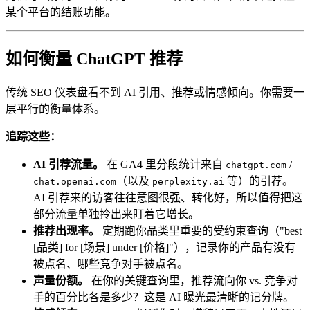
某个平台的结账功能。
如何衡量 ChatGPT 推荐
传统 SEO 仪表盘看不到 AI 引用、推荐或情感倾向。你需要一
层平行的衡量体系。
追踪这些：
AI 引荐流量。
在 GA4 里分段统计来自
/
chatgpt.com
（以及
等）的引荐。
chat.openai.com
perplexity.ai
AI 引荐来的访客往往意图很强、转化好，所以值得把这
部分流量单独拎出来盯着它增长。
推荐出现率。
定期跑你品类里重要的受约束查询（"best
[品类] for [场景] under [价格]"），记录你的产品有没有
被点名、哪些竞争对手被点名。
声量份额。
在你的关键查询里，推荐流向你 vs. 竞争对
手的百分比各是多少？这是 AI 曝光最清晰的记分牌。