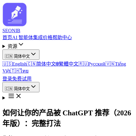
SEO
NIB
首页
AI 智能体
集成
价格
帮助中心
资源
🇨🇳
简体中文
🇺🇸
English
🇨🇳
简体中文
🌐
繁體中文
🇷🇺
Русский
🇻🇳
Tiếng
Việt
🇹🇭
ไทย
登录
免费试用
🇨🇳
简体中文
如何让你的产品被 ChatGPT 推荐（2026
年版）：完整打法