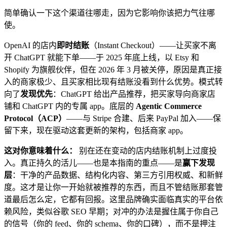
简单确认一下这个渠道往哪走，因为它影响你该把力气往哪
使。
OpenAI 的店内
即时结账
（Instant Checkout）——让买家不离
开 ChatGPT 就能下单——于 2025 年底上线，以 Etsy 和
Shopify 为旗舰伙伴，但在 2026 年 3 月被关停，原因是真正接
入的商家极少、且买家相比现有结账没看到什么优势。模式转
向了
发现优先
：ChatGPT 给出产品推荐，把买家导向商家店
铺和 ChatGPT 内的专属 app。底层的
Agentic Commerce
Protocol（ACP）
——与 Stripe 合建、后来 PayPal 加入——保
留下来，现在驱动这套更新的架构，包括商家 app。
这对你意味着什么：
别在还在变动的店内结账机制上过度投
入。真正持久的活儿——也是本指南的重点——是
赢下发现
层
：干净的产品数据、结构化内容、第三方引用权威、和新鲜
度。这才是让你一开始就被推荐的东西，而且不管结账那套管
道最后怎么定，它都有回报。这里品牌确实面临真实的平台依
赖风险，类似谷歌 SEO 早期；对冲的办法是握住属于你自己
的信号（你的 feed、你的 schema、你的口碑），而不是押注