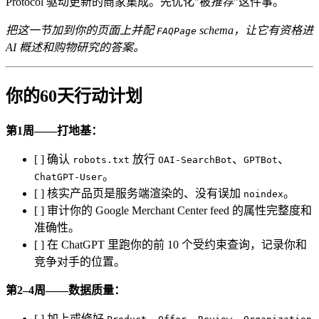
Protocol 驱动更新的商家集成。先优化"被
推荐
"这件事。
把这一节加到你的页面上并配
schema，让它有资格进
FAQPage
AI 概述和购物研究的答案。
你的60天行动计划
第1周——打地基：
[ ] 确认
放行
、
、
robots.txt
OAI-SearchBot
GPTBot
。
ChatGPT-User
[ ] 核实产品页是服务端渲染的、没有误加
。
noindex
[ ] 审计你的 Google Merchant Center feed 的属性完整度和
准确性。
[ ] 在 ChatGPT 里跑你的前 10 个受约束查询，记录你和
竞争对手的位置。
第2–4周——数据质量：
[ ] 加上或修好
、
、
、