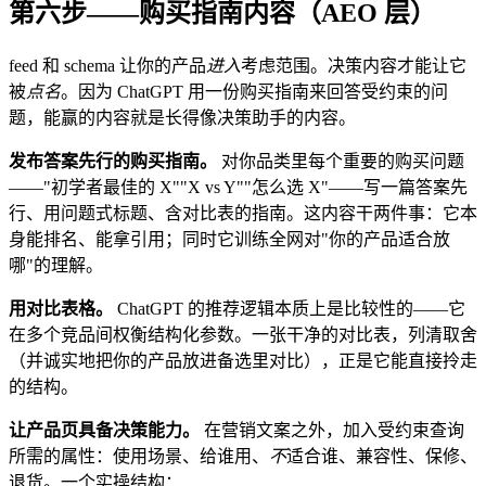
第六步——购买指南内容（AEO 层）
feed 和 schema 让你的产品
进入
考虑范围。决策内容才能让它
被
点名
。因为 ChatGPT 用一份购买指南来回答受约束的问
题，能赢的内容就是长得像决策助手的内容。
发布答案先行的购买指南。
对你品类里每个重要的购买问题
——"初学者最佳的 X""X vs Y""怎么选 X"——写一篇答案先
行、用问题式标题、含对比表的指南。这内容干两件事：它本
身能排名、能拿引用；同时它训练全网对"你的产品适合放
哪"的理解。
用对比表格。
ChatGPT 的推荐逻辑本质上是比较性的——它
在多个竞品间权衡结构化参数。一张干净的对比表，列清取舍
（并诚实地把你的产品放进备选里对比），正是它能直接拎走
的结构。
让产品页具备决策能力。
在营销文案之外，加入受约束查询
所需的属性：使用场景、给谁用、
不
适合谁、兼容性、保修、
退货。一个实操结构：