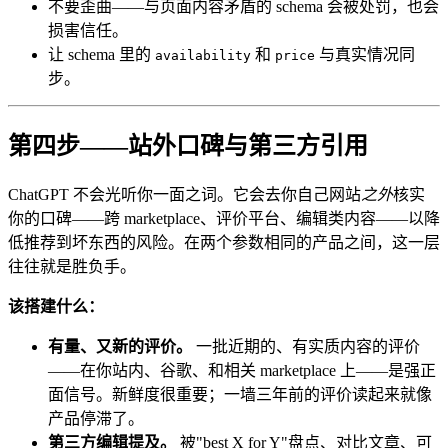
不要歪曲——与页面内容矛盾的 schema 会被处罚，也会
损害信任。
让 schema 里的
和
与真实情况同
availability
price
步。
第四步——站外口碑与第三方引用
ChatGPT 不会光听你一面之词。它会去你自己网站
之外
核实
你的口碑——跨 marketplace、评价平台、编辑类内容——以降
低推荐到坏东西的风险。在两个参数相同的产品之间，这一层
往往就是胜负手。
该搭建什么：
有量、又新的评价。
一批近期的、有实质内容的评价
——在你站内、谷歌、和相关 marketplace 上——是强正
面信号。新鲜度很重要；一墙三年前的评价读起来就像
产品停滞了。
第三方编辑提及。
被"best X for Y"盘点、对比文章、可