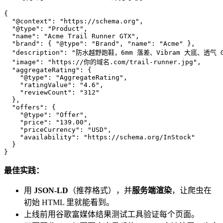
{

  "@context": "https://schema.org",

  "@type": "Product",

  "name": "Acme Trail Runner GTX",

  "brand": { "@type": "Brand", "name": "Acme" },

  "description": "防水越野跑鞋，6mm 落差、Vibram 大底、透
  "image": "https://你的域名.com/trail-runner.jpg",

  "aggregateRating": {

    "@type": "AggregateRating",

    "ratingValue": "4.6",

    "reviewCount": "312"

  },

  "offers": {

    "@type": "Offer",

    "price": "139.00",

    "priceCurrency": "USD",

    "availability": "https://schema.org/InStock"

  }

}
最佳实践：
用
JSON-LD
（推荐格式），并
服务端渲染
，让爬虫在
初始 HTML 里就能看到。
上线前用谷歌富媒体结果测试工具验证每个页面。