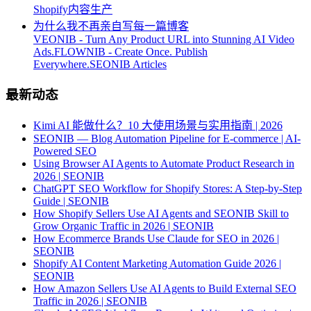
Shopify内容生产
为什么我不再亲自写每一篇博客
VEONIB - Turn Any Product URL into Stunning AI Video
Ads.
FLOWNIB - Create Once. Publish
Everywhere.
SEONIB Articles
最新动态
Kimi AI 能做什么？10 大使用场景与实用指南 | 2026
SEONIB — Blog Automation Pipeline for E-commerce | AI-
Powered SEO
Using Browser AI Agents to Automate Product Research in
2026 | SEONIB
ChatGPT SEO Workflow for Shopify Stores: A Step-by-Step
Guide | SEONIB
How Shopify Sellers Use AI Agents and SEONIB Skill to
Grow Organic Traffic in 2026 | SEONIB
How Ecommerce Brands Use Claude for SEO in 2026 |
SEONIB
Shopify AI Content Marketing Automation Guide 2026 |
SEONIB
How Amazon Sellers Use AI Agents to Build External SEO
Traffic in 2026 | SEONIB