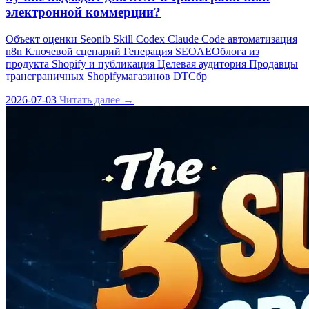
электронной коммерции?
Объект оценки Seonib Skill Codex Claude Code автоматизация
n8n Ключевой сценарий Генерация SEOAEOблога из
продукта Shopify и публикация Целевая аудитория Продавцы
трансграничных Shopifyмагазинов DTCбр
2026-07-03
Читать далее →