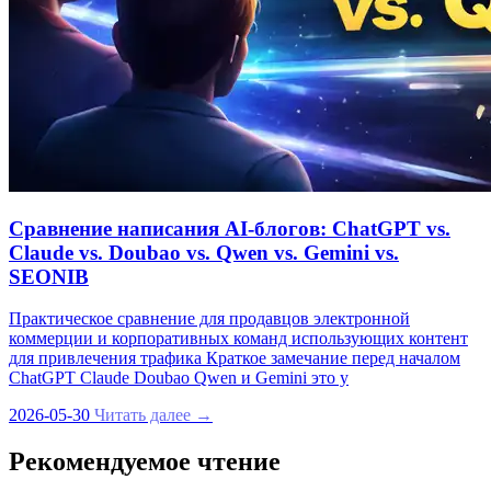
Сравнение написания AI‑блогов: ChatGPT vs.
Claude vs. Doubao vs. Qwen vs. Gemini vs.
SEONIB
Практическое сравнение для продавцов электронной
коммерции и корпоративных команд использующих контент
для привлечения трафика Краткое замечание перед началом
ChatGPT Claude Doubao Qwen и Gemini это у
2026-05-30
Читать далее →
Рекомендуемое чтение