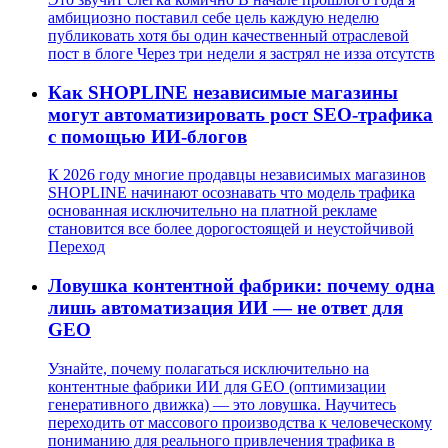
амбициозно поставил себе цель каждую неделю
публиковать хотя бы один качественный отраслевой
пост в блоге Через три недели я застрял не изза отсутств
Как SHOPLINE независимые магазины
могут автоматизировать рост SEO-трафика
с помощью ИИ-блогов
К 2026 году многие продавцы независимых магазинов
SHOPLINE начинают осознавать что модель трафика
основанная исключительно на платной рекламе
становится все более дорогостоящей и неустойчивой
Переход
Ловушка контентной фабрики: почему одна
лишь автоматизация ИИ — не ответ для
GEO
Узнайте, почему полагаться исключительно на
контентные фабрики ИИ для GEO (оптимизации
генеративного движка) — это ловушка. Научитесь
переходить от массового производства к человеческому
пониманию для реального привлечения трафика в