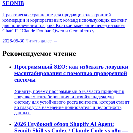
SEONIB
Практическое сравнение для продавцов электронной
коммерции и корпоративных команд использующих контент
для привлечения трафика Краткое замечание перед началом
ChatGPT Claude Doubao Qwen и Gemini это у
2026-05-30
Читать далее →
Рекомендуемое чтение
Программный SEO: как избежать ловушки
масштабирования с помощью проверенной
системы
Узнайте, почему программный SEO часто приводит к
ловушке масштабирования, и освойте надежную
систему для устойчивого роста контента, которая ставит
во главу угла намерение пользователя и целостность
данных.
2026 Глубокий обзор Shopify AI Agent:
Seonib Skill vs Codex / Claude Code vs n8n —