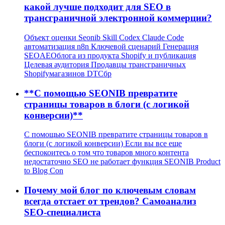
какой лучше подходит для SEO в
трансграничной электронной коммерции?
Объект оценки Seonib Skill Codex Claude Code
автоматизация n8n Ключевой сценарий Генерация
SEOAEOблога из продукта Shopify и публикация
Целевая аудитория Продавцы трансграничных
Shopifyмагазинов DTCбр
**С помощью SEONIB превратите
страницы товаров в блоги (с логикой
конверсии)**
С помощью SEONIB превратите страницы товаров в
блоги (с логикой конверсии) Если вы все еще
беспокоитесь о том что товаров много контента
недостаточно SEO не работает функция SEONIB Product
to Blog Con
Почему мой блог по ключевым словам
всегда отстает от трендов? Самоанализ
SEO-специалиста