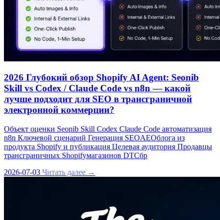
2026 Глубокий обзор Shopify AI Agent: Seonib
Skill vs Codex / Claude Code vs n8n — какой
лучше подходит для SEO в трансграничной
электронной коммерции?
Объект оценки Seonib Skill Codex Claude Code автоматизация
n8n Ключевой сценарий Генерация SEOAEOблога из
продукта Shopify и публикация Целевая аудитория Продавцы
трансграничных Shopifyмагазинов DTCбр
2026-07-03
Читать далее →