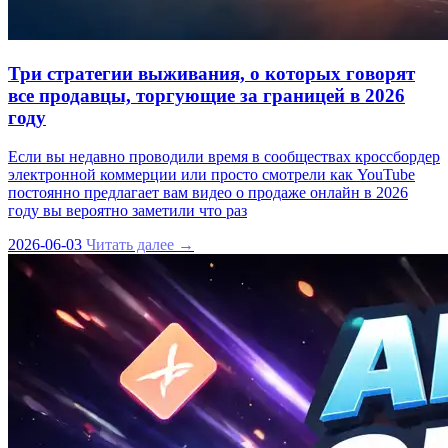
Три стратегии выживания, о которых говорят
все продавцы, торгующие за границей в 2026
году
Если вы недавно проводили время в сообществах кроссбордер
электронной коммерции или просто смотрели как YouTube
постоянно предлагает вам видео о продаже онлайн в 2026
году вы вероятно заметили что раз
2026-06-03
Читать далее →