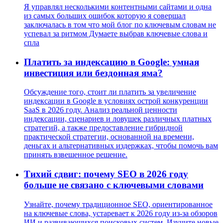
Я управлял несколькими контентными сайтами и одна
из самых больших ошибок которую я совершал
заключалась в том что мой блог по ключевым словам не
успевал за ритмом Думаете выбрав ключевые слова и
спла
Платить за индексацию в Google: умная
инвестиция или бездонная яма?
Обсуждение того, стоит ли платить за увеличение
индексации в Google в условиях острой конкуренции
SaaS в 2026 году. Анализ реальной ценности
индексации, сценариев и ловушек различных платных
стратегий, а также предоставление гибридной
практической стратегии, основанной на времени,
деньгах и альтернативных издержках, чтобы помочь вам
принять взвешенное решение.
Тихий сдвиг: почему SEO в 2026 году
больше не связано с ключевыми словами
Узнайте, почему традиционное SEO, ориентированное
на ключевые слова, устаревает к 2026 году из-за обзоров
ИИ и развивающихся поисковых систем. Изучите новые