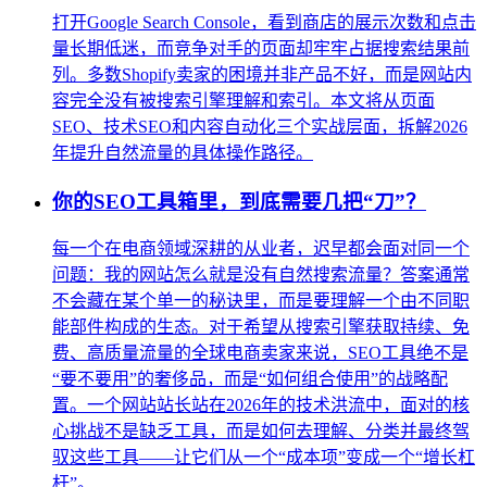
打开Google Search Console，看到商店的展示次数和点击
量长期低迷，而竞争对手的页面却牢牢占据搜索结果前
列。多数Shopify卖家的困境并非产品不好，而是网站内
容完全没有被搜索引擎理解和索引。本文将从页面
SEO、技术SEO和内容自动化三个实战层面，拆解2026
年提升自然流量的具体操作路径。
你的SEO工具箱里，到底需要几把“刀”？
每一个在电商领域深耕的从业者，迟早都会面对同一个
问题：我的网站怎么就是没有自然搜索流量？答案通常
不会藏在某个单一的秘诀里，而是要理解一个由不同职
能部件构成的生态。对于希望从搜索引擎获取持续、免
费、高质量流量的全球电商卖家来说，SEO工具绝不是
“要不要用”的奢侈品，而是“如何组合使用”的战略配
置。一个网站站长站在2026年的技术洪流中，面对的核
心挑战不是缺乏工具，而是如何去理解、分类并最终驾
驭这些工具——让它们从一个“成本项”变成一个“增长杠
杆”。