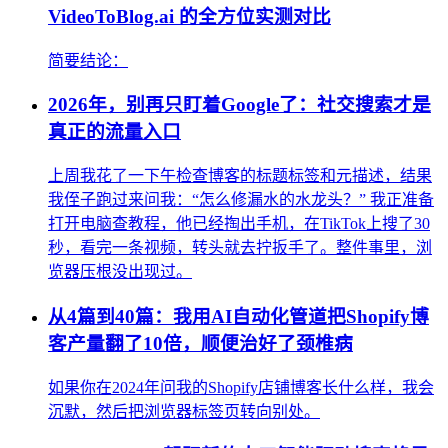
VideoToBlog.ai 的全方位实测对比
简要结论：
2026年，别再只盯着Google了：社交搜索才是
真正的流量入口
上周我花了一下午检查博客的标题标签和元描述，结果
我侄子跑过来问我：“怎么修漏水的水龙头？” 我正准备
打开电脑查教程，他已经掏出手机，在TikTok上搜了30
秒，看完一条视频，转头就去拧扳手了。整件事里，浏
览器压根没出现过。
从4篇到40篇：我用AI自动化管道把Shopify博
客产量翻了10倍，顺便治好了颈椎病
如果你在2024年问我的Shopify店铺博客长什么样，我会
沉默，然后把浏览器标签页转向别处。