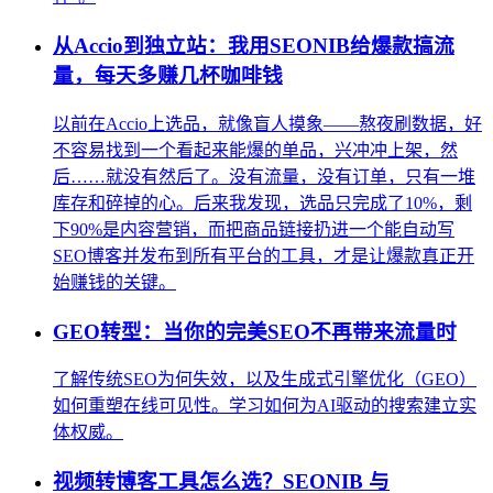
从Accio到独立站：我用SEONIB给爆款搞流
量，每天多赚几杯咖啡钱
以前在Accio上选品，就像盲人摸象——熬夜刷数据，好
不容易找到一个看起来能爆的单品，兴冲冲上架，然
后……就没有然后了。没有流量，没有订单，只有一堆
库存和碎掉的心。后来我发现，选品只完成了10%，剩
下90%是内容营销，而把商品链接扔进一个能自动写
SEO博客并发布到所有平台的工具，才是让爆款真正开
始赚钱的关键。
GEO转型：当你的完美SEO不再带来流量时
了解传统SEO为何失效，以及生成式引擎优化（GEO）
如何重塑在线可见性。学习如何为AI驱动的搜索建立实
体权威。
视频转博客工具怎么选？SEONIB 与