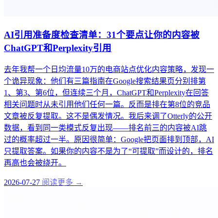
AI引用准备度检查清单：31个要点让你的内容被
ChatGPT和Perplexity引用
去年我帮一个日均流量10万的电商站点优化内容策略，发现一
个诡异现象：他们有三篇指南在Google搜索结果页分别排第
1、第3、第6位，但连续三个月，ChatGPT和Perplexity在回答
相关问题时从未引用他们任何一篇。反而是排在第8位的竞品
文章被反复提取。这不是偶发情况。我后来调了Otterly的公开
数据，看到同一类模式反复出现——排名前三的内容被AI跳
过的概率超过一半。原因很简单：Google把页面排到顶部，AI
只提取答案。如果你的内容不是为了“可提取”而设计的，排名
再高也会被绕开。
2026-07-27
阅读更多 →